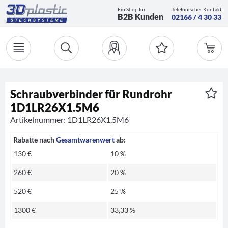
Ein Shop für
Telefonischer Kontakt
B2B Kunden
02166 / 4 30 33
Schraubverbinder für Rundrohr
1D1LR26X1.5M6
Artikelnummer: 1D1LR26X1.5M6
Rabatte nach
Gesamtwarenwert
ab:
130 €
10 %
260 €
20 %
520 €
25 %
1300 €
33,33 %