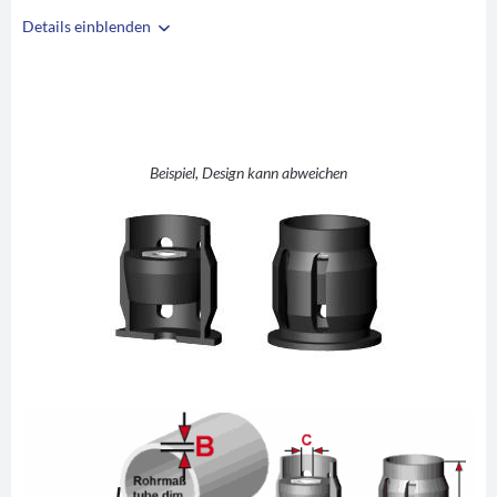
Details einblenden
i
A
26
B
1,5
C
M6
D
26
Beispiel, Design kann abweichen
E
1,5