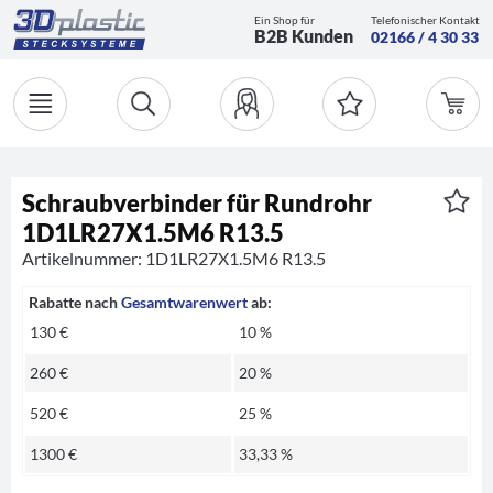
Ein Shop für
Telefonischer Kontakt
B2B Kunden
02166 / 4 30 33
Schraubverbinder für Rundrohr
1D1LR27X1.5M6 R13.5
Artikelnummer: 1D1LR27X1.5M6 R13.5
Rabatte nach
Gesamtwarenwert
ab:
130 €
10 %
260 €
20 %
520 €
25 %
1300 €
33,33 %