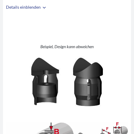
Details einblenden
i
A
27
B
1,5
C
M6
D
26
Beispiel, Design kann abweichen
E
2
F
27