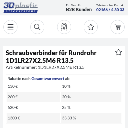
Ein Shop für
Telefonischer Kontakt
B2B Kunden
02166 / 4 30 33
Schraubverbinder für Rundrohr
1D1LR27X2.5M6 R13.5
Artikelnummer: 1D1LR27X2.5M6 R13.5
Rabatte nach
Gesamtwarenwert
ab:
130 €
10 %
260 €
20 %
520 €
25 %
1300 €
33,33 %