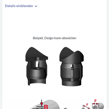
Details einblenden
i
A
27
B
2,5
C
M6
D
26
Beispiel, Design kann abweichen
E
2
F
27