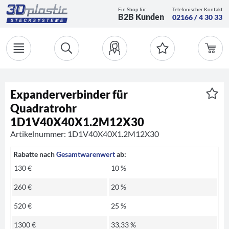
Ein Shop für
Telefonischer Kontakt
B2B Kunden
02166 / 4 30 33
Expanderverbinder für
Quadratrohr
1D1V40X40X1.2M12X30
Artikelnummer: 1D1V40X40X1.2M12X30
Rabatte nach
Gesamtwarenwert
ab:
130 €
10 %
260 €
20 %
520 €
25 %
1300 €
33,33 %