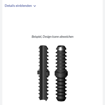
Details einblenden
i
A
18
B
1,5
C
5
D
31
Beispiel, Design kann abweichen
E
31