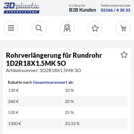
Ein Shop für
Telefonischer Kontakt
B2B Kunden
02166 / 4 30 33
Rohrverlängerung für Rundrohr
1D2R18X1.5MK SO
Artikelnummer: 1D2R18X1.5MK SO
Rabatte nach
Gesamtwarenwert
ab:
130 €
10 %
260 €
20 %
520 €
25 %
1300 €
33,33 %