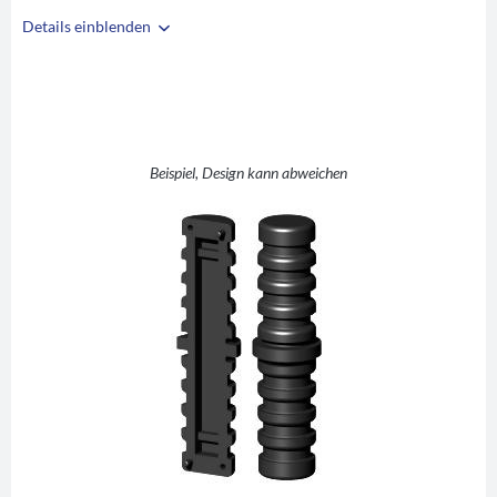
Details einblenden
i
A
26,9
B
2
C
5
D
49
Beispiel, Design kann abweichen
E
49