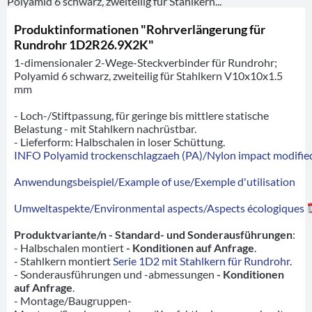
Polyamid 6 schwarz, zweiteilig für Stahlkern...
Produktinformationen "Rohrverlängerung für
Rundrohr 1D2R26.9X2K"
1-dimensionaler 2-Wege-Steckverbinder für Rundrohr;
Polyamid 6 schwarz, zweiteilig für Stahlkern V10x10x1.5
mm
- Loch-/Stiftpassung, für geringe bis mittlere statische
Belastung - mit Stahlkern nachrüstbar.
- Lieferform: Halbschalen in loser Schüttung.
INFO Polyamid trockenschlagzaeh (PA)/Nylon impact modified
Anwendungsbeispiel/Example of use/Exemple d'utilisation
Umweltaspekte/Environmental aspects/Aspects écologiques
Produktvariante/n - Standard- und Sonderausführungen
:
- Halbschalen montiert
- Konditionen auf Anfrage
.
- Stahlkern montiert
Serie 1D2 mit Stahlkern für Rundrohr
.
- Sonderausführungen und -abmessungen
- Konditionen
auf Anfrage
.
- Montage/Baugruppen-