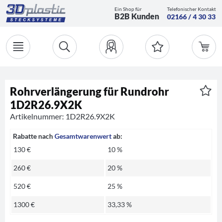
Ein Shop für
Telefonischer Kontakt
B2B Kunden
02166 / 4 30 33
Rohrverlängerung für Rundrohr
1D2R26.9X2K
Artikelnummer: 1D2R26.9X2K
Rabatte nach
Gesamtwarenwert
ab:
130 €
10 %
260 €
20 %
520 €
25 %
1300 €
33,33 %