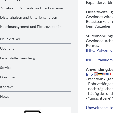
Expanderverbin
Zubehör für Schraub- und Stecksysteme
Diese zweiteil
Gewindes wird d
Distanzhülsen und Unterlegscheiben
Belastbarkeit i
beim Anziehen; 
Kabelmanagement und Elektrozubehör
Stufenbohrunge
Neue Artikel
Gewindedurchme
Rohres.
Über uns
INFO Polyamid 
Lebenshilfe Heinsberg
INFO Stahlkom
Service
Anwendungsbeis
Info
Download
- rechtwinklige
- Rohrverlänger
Kontakt
- nachträgliche
- häufig de- un
News
- "unsichtbare"
Umweltaspekte/