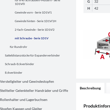
für 6-kt-Schrauben/-Muttern - Serie
G
32
1D1V/0
H
42
Gewinde vorn - Serie 1D1V/1
Gewinde hinten - Serie 1D1V/1H
2-fach-Gewinde - Serie 1D1V/2
mit Schraube - Serie 1D1V
für Rundrohr
Satteldistanzstücke für Expanderverbinder
Schraub-Eckverbinder
Eckverbinder
Verstellgleiter und Gewindestopfen
Beschreibung
Stellteller Gelenkteller Handräder und Griffe
Rollenhalter und Lagerbuchsen
Produktinfo
Stopfen Kappen und Gleiter