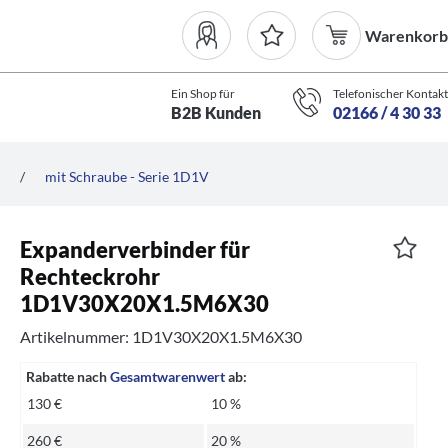
Warenkorb
Ein Shop für
Telefonischer Kontakt
B2B Kunden
02166 / 4 30 33
/
mit Schraube - Serie 1D1V
Expanderverbinder für
Rechteckrohr
1D1V30X20X1.5M6X30
Artikelnummer: 1D1V30X20X1.5M6X30
Rabatte nach
Gesamtwarenwert
ab:
130 €
10 %
260 €
20 %