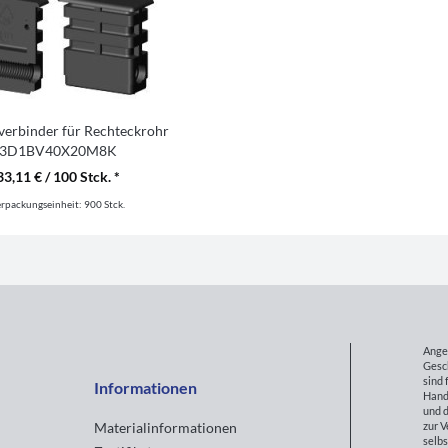
verbinder für Rechteckrohr
3D1BV40X20M8K
33,11 € / 100 Stck. *
erpackungseinheit:
900 Stck.
Ange
Gesc
sind 
Informationen
Hand
und d
zur 
Materialinformationen
selbs