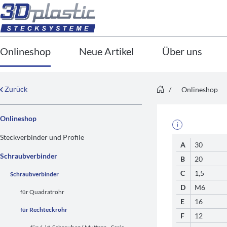
Onlineshop
Neue Artikel
Über uns
Zurück
/
Onlineshop
Onlineshop
i
Steckverbinder und Profile
A
30
Schraubverbinder
B
20
C
1,5
Schraubverbinder
D
M6
für Quadratrohr
E
16
für Rechteckrohr
F
12