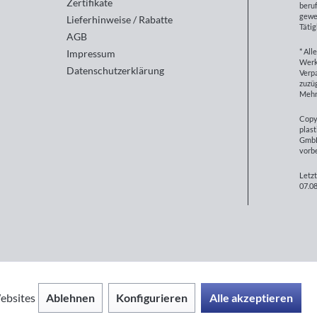
Zertifikate
beruf
gewe
Lieferhinweise / Rabatte
Tätig
AGB
* All
Impressum
Werk
Datenschutzerklärung
Verp
zuzüg
Mehr
Copy
plast
GmbH
vorb
Letzt
07.08
Ablehnen
Konfigurieren
Alle akzeptieren
ebsites