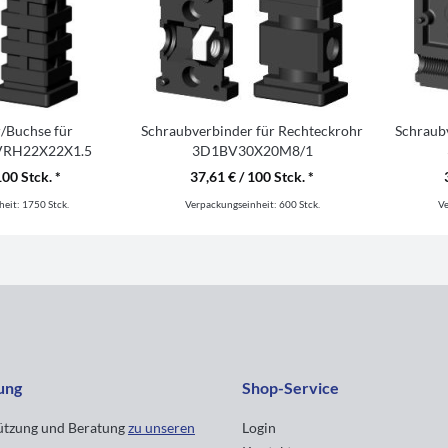
r/Buchse für
Schraubverbinder für Rechteckrohr
Schraub
 VRH22X22X1.5
3D1BV30X20M8/1
100 Stck. *
37,61 € / 100 Stck. *
heit:
1750 Stck.
Verpackungseinheit:
600 Stck.
V
ung
Shop-Service
tützung und Beratung
zu unseren
Login