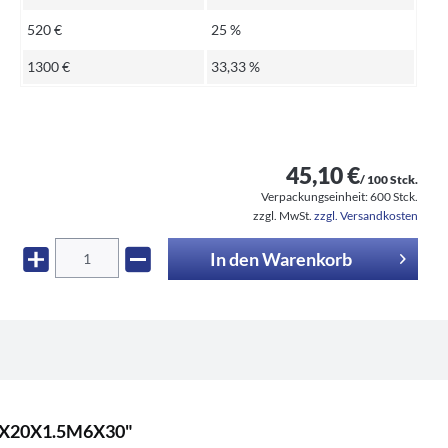
520 €
25 %
1300 €
33,33 %
45,10 €
/ 100 Stck.
Verpackungseinheit:
600 Stck.
zzgl. MwSt.
zzgl. Versandkosten
In den
Warenkorb
30X20X1.5M6X30"