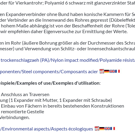
der für Vierkantrohr; Polyamid 6 schwarz mit glanzverzinkter S
igen Expanderverbinder ohne Bund haben konische Kammern für S
er Verbinder an die Innenwand des Rohres gepresst (Dübeleffekt)
n hohem Maße abhängig ist von der Beschaffenheit der Rohre (To
wir empfehlen daher Eigenversuche zur Ermittlung der Werte.
n im Rohr (äußere Bohrung größer als der Durchmesser des Schr
sser) und Verwendung von Schlitz- oder Innensechskantschrau
trockenschlagzaeh (PA)/Nylon impact modified/Polyamide résista
ponenten/Steel components/Composants acier
piele/Examples of use/Exemples d'utilisation
:
r Anschluss an Traversen
ung (1 Expander mit Mutter, 1 Expander mit Schraube)
r Einbau von Fächern in bereits bestehenden Konstruktionen
d remontierte Gestelle
 Verbindungen.
Environmental aspects/Aspects écologiques