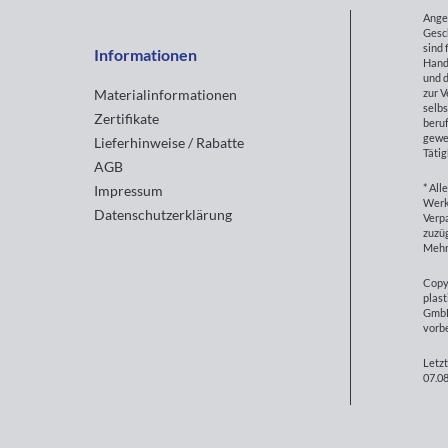
Ange
Gesc
sind 
Informationen
Hand
und d
zur 
Materialinformationen
selbs
Zertifikate
beruf
gewe
Lieferhinweise / Rabatte
Tätig
AGB
* All
Impressum
Werk
Datenschutzerklärung
Verp
zuzüg
Mehr
Copy
plast
GmbH
vorb
Letzt
07.08