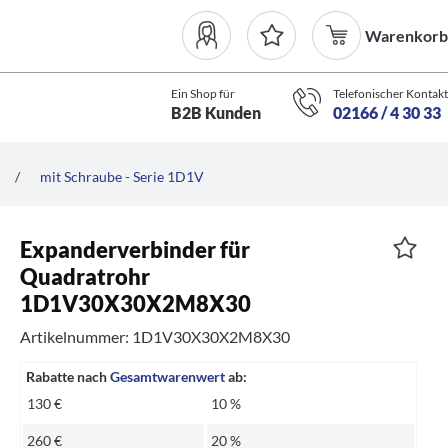
Warenkorb
Ein Shop für
Telefonischer Kontakt
B2B Kunden
02166 / 4 30 33
/
mit Schraube - Serie 1D1V
Expanderverbinder für
Quadratrohr
1D1V30X30X2M8X30
Artikelnummer: 1D1V30X30X2M8X30
Rabatte nach
Gesamtwarenwert
ab:
130 €
10 %
260 €
20 %