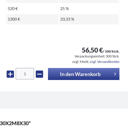
520 €
25 %
1300 €
33,33 %
56,50 €
/ 100 Stck.
Verpackungseinheit:
300 Stck.
zzgl. MwSt.
zzgl. Versandkosten
In den
Warenkorb
0X30X2M8X30"