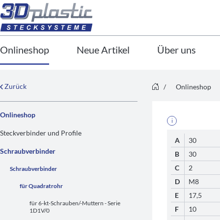
Onlineshop
Neue Artikel
Über uns
Zurück
/
Onlineshop
Onlineshop
i
Steckverbinder und Profile
A
30
Schraubverbinder
B
30
C
2
Schraubverbinder
D
M8
für Quadratrohr
E
17,5
für 6-kt-Schrauben/-Muttern - Serie
F
10
1D1V/0