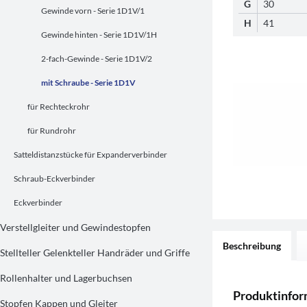
G
30
Gewinde vorn - Serie 1D1V/1
H
41
Gewinde hinten - Serie 1D1V/1H
2-fach-Gewinde - Serie 1D1V/2
mit Schraube - Serie 1D1V
für Rechteckrohr
für Rundrohr
Satteldistanzstücke für Expanderverbinder
Schraub-Eckverbinder
Eckverbinder
Verstellgleiter und Gewindestopfen
Beschreibung
Stellteller Gelenkteller Handräder und Griffe
Rollenhalter und Lagerbuchsen
Produktinfo
Stopfen Kappen und Gleiter