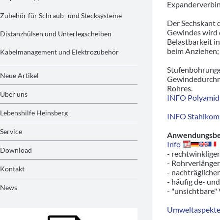
Expanderverbin
Zubehör für Schraub- und Stecksysteme
Der Sechskant d
Gewindes wird d
Distanzhülsen und Unterlegscheiben
Belastbarkeit i
beim Anziehen; 
Kabelmanagement und Elektrozubehör
Stufenbohrunge
Neue Artikel
Gewindedurchme
Rohres.
Über uns
INFO Polyamid 
Lebenshilfe Heinsberg
INFO Stahlkom
Service
Anwendungsbeis
Info
Download
- rechtwinklige
- Rohrverlänger
Kontakt
- nachträgliche
- häufig de- un
News
- "unsichtbare"
Umweltaspekte/