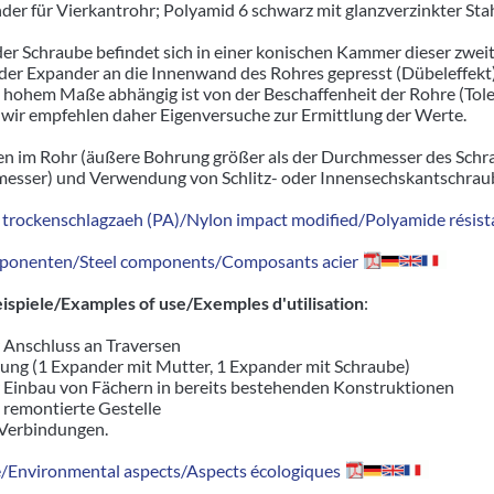
der für Vierkantrohr; Polyamid 6 schwarz mit glanzverzinkter S
er Schraube befindet sich in einer konischen Kammer dieser zwe
er Expander an die Innenwand des Rohres gepresst (Dübeleffekt)
n hohem Maße abhängig ist von der Beschaffenheit der Rohre (To
wir empfehlen daher Eigenversuche zur Ermittlung der Werte.
n im Rohr (äußere Bohrung größer als der Durchmesser des Schr
sser) und Verwendung von Schlitz- oder Innensechskantschrau
trockenschlagzaeh (PA)/Nylon impact modified/Polyamide résista
ponenten/Steel components/Composants acier
piele/Examples of use/Exemples d'utilisation
:
r Anschluss an Traversen
ung (1 Expander mit Mutter, 1 Expander mit Schraube)
r Einbau von Fächern in bereits bestehenden Konstruktionen
d remontierte Gestelle
 Verbindungen.
Environmental aspects/Aspects écologiques