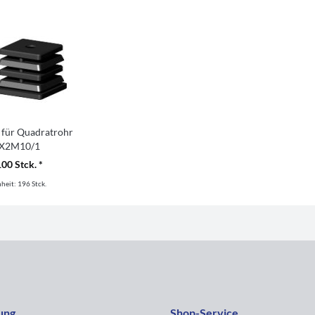
 für Quadratrohr
X2M10/1
100 Stck. *
nheit:
196 Stck.
ung
Shop-Service