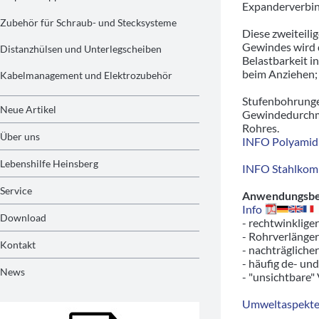
Expanderverbin
Zubehör für Schraub- und Stecksysteme
Diese zweiteil
Gewindes wird d
Distanzhülsen und Unterlegscheiben
Belastbarkeit i
beim Anziehen; 
Kabelmanagement und Elektrozubehör
Stufenbohrunge
Neue Artikel
Gewindedurchme
Rohres.
Über uns
INFO Polyamid 
Lebenshilfe Heinsberg
INFO Stahlkom
Service
Anwendungsbeis
Info
Download
- rechtwinklige
- Rohrverlänger
Kontakt
- nachträgliche
- häufig de- un
News
- "unsichtbare"
Umweltaspekte/