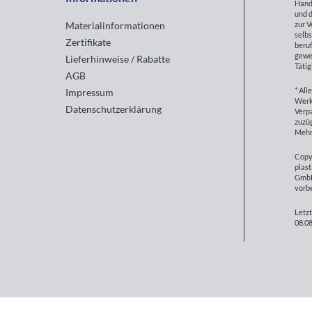
Hand
und d
zur 
Materialinformationen
selbs
Zertifikate
beruf
gewe
Lieferhinweise / Rabatte
Tätig
AGB
* All
Impressum
Werk
Datenschutzerklärung
Verp
zuzüg
Mehr
Copy
plast
GmbH
vorb
Letzt
08.08