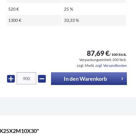
520 €
25 %
1300 €
33,33 %
87,69 €
/ 100 Stck.
Verpackungseinheit:
200 Stck.
zzgl. MwSt.
zzgl. Versandkosten
In den
Warenkorb
V50X25X2M10X30"