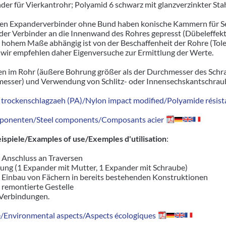
der für Vierkantrohr; Polyamid 6 schwarz mit glanzverzinkter S
igen Expanderverbinder ohne Bund haben konische Kammern für S
er Verbinder an die Innenwand des Rohres gepresst (Dübeleffekt)
n hohem Maße abhängig ist von der Beschaffenheit der Rohre (To
wir empfehlen daher Eigenversuche zur Ermittlung der Werte.
n im Rohr (äußere Bohrung größer als der Durchmesser des Schr
sser) und Verwendung von Schlitz- oder Innensechskantschrau
trockenschlagzaeh (PA)/Nylon impact modified/Polyamide résista
ponenten/Steel components/Composants acier
piele/Examples of use/Exemples d'utilisation
:
r Anschluss an Traversen
ung (1 Expander mit Mutter, 1 Expander mit Schraube)
r Einbau von Fächern in bereits bestehenden Konstruktionen
d remontierte Gestelle
 Verbindungen.
Environmental aspects/Aspects écologiques