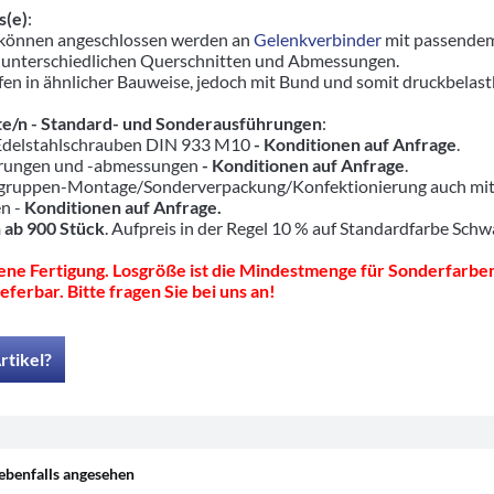
s(e)
:
 können angeschlossen werden an
Gelenkverbinder
mit passendem
 unterschiedlichen Querschnitten und Abmessungen.
en in ähnlicher Bauweise, jedoch mit Bund und somit druckbelas
e/n - Standard- und Sonderausführungen
:
 Edelstahlschrauben DIN 933 M10
- Konditionen auf Anfrage
.
hrungen und -abmessungen
- Konditionen auf Anfrage
.
ruppen-Montage/Sonderverpackung/Konfektionierung auch mit pas
en -
Konditionen auf Anfrage.
 ab 900 Stück
. Aufpreis in der Regel 10 % auf Standardfarbe Schw
ne Fertigung. Losgröße ist die Mindestmenge für Sonderfarben
eferbar. Bitte fragen Sie bei uns an!
rtikel?
ebenfalls angesehen