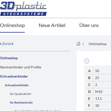
Onlineshop
Neue Artikel
Über uns
Zurück
/
Onlineshop
Onlineshop
i
Steckverbinder und Profile
A
50
Schraubverbinder
B
25
C
2
Schraubverbinder
D
M10
für Quadratrohr
E
17,5
für Rechteckrohr
F
10