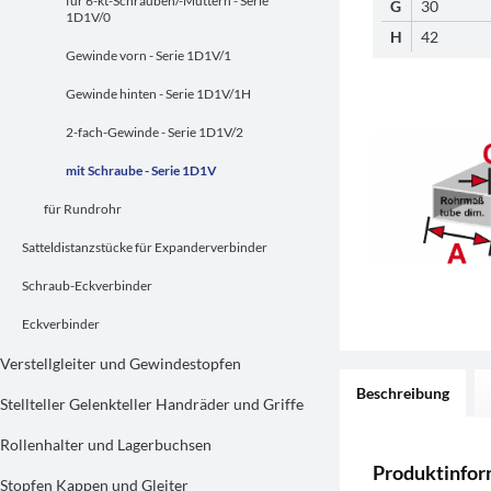
für 6-kt-Schrauben/-Muttern - Serie
G
30
1D1V/0
H
42
Gewinde vorn - Serie 1D1V/1
Gewinde hinten - Serie 1D1V/1H
2-fach-Gewinde - Serie 1D1V/2
mit Schraube - Serie 1D1V
für Rundrohr
Satteldistanzstücke für Expanderverbinder
Schraub-Eckverbinder
Eckverbinder
Verstellgleiter und Gewindestopfen
Beschreibung
Stellteller Gelenkteller Handräder und Griffe
Rollenhalter und Lagerbuchsen
Produktinfo
Stopfen Kappen und Gleiter