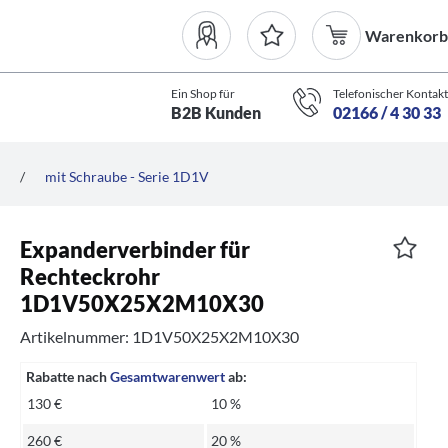
Warenkorb
Ein Shop für
Telefonischer Kontakt
B2B Kunden
02166 / 4 30 33
/
mit Schraube - Serie 1D1V
Expanderverbinder für
Rechteckrohr
1D1V50X25X2M10X30
Artikelnummer: 1D1V50X25X2M10X30
Rabatte nach
Gesamtwarenwert
ab:
130 €
10 %
260 €
20 %