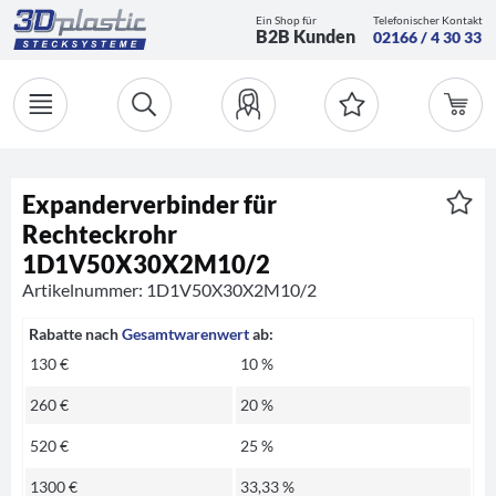
Ein Shop für
Telefonischer Kontakt
B2B Kunden
02166 / 4 30 33
Expanderverbinder für
Rechteckrohr
1D1V50X30X2M10/2
Artikelnummer: 1D1V50X30X2M10/2
Rabatte nach
Gesamtwarenwert
ab:
130 €
10 %
260 €
20 %
520 €
25 %
1300 €
33,33 %