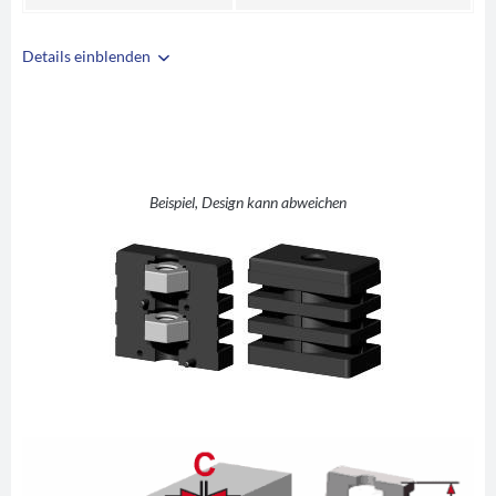
Details einblenden
i
A
50
B
30
C
2
D
M10
Beispiel, Design kann abweichen
E
8
F
25
G
43