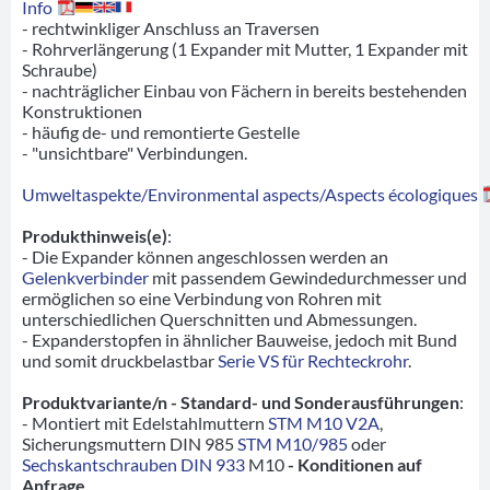
Info
- rechtwinkliger Anschluss an Traversen
- Rohrverlängerung (1 Expander mit Mutter, 1 Expander mit
Schraube)
- nachträglicher Einbau von Fächern in bereits bestehenden
Konstruktionen
- häufig de- und remontierte Gestelle
- "unsichtbare" Verbindungen.
Umweltaspekte/Environmental aspects/Aspects écologiques
Produkthinweis(e)
:
- Die Expander können angeschlossen werden an
Gelenkverbinder
mit passendem Gewindedurchmesser und
ermöglichen so eine Verbindung von Rohren mit
unterschiedlichen Querschnitten und Abmessungen.
- Expanderstopfen in ähnlicher Bauweise, jedoch mit Bund
und somit druckbelastbar
Serie VS für Rechteckrohr
.
Produktvariante/n - Standard- und Sonderausführungen
:
- Montiert mit Edelstahlmuttern
STM M10 V2A
,
Sicherungsmuttern DIN 985
STM M10/985
oder
Sechskantschrauben DIN 933
M10
- Konditionen auf
Anfrage
.