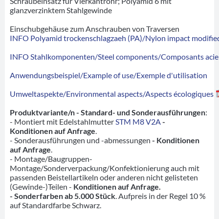
Schraubeinsatz für Vierkantrohr; Polyamid 6 mit
glanzverzinktem Stahlgewinde
Einschubgehäuse zum Anschrauben von Traversen
INFO Polyamid trockenschlagzaeh (PA)/Nylon impact modified
INFO Stahlkomponenten/Steel components/Composants acie
Anwendungsbeispiel/Example of use/Exemple d'utilisation
Umweltaspekte/Environmental aspects/Aspects écologiques
Produktvariante/n - Standard- und Sonderausführungen
:
- Montiert mit Edelstahlmutter
STM M8 V2A
-
Konditionen auf Anfrage
.
- Sonderausführungen und -abmessungen
- Konditionen
auf Anfrage
.
- Montage/Baugruppen-
Montage/Sonderverpackung/Konfektionierung auch mit
passenden Beistellartikeln oder anderen nicht gelisteten
(Gewinde-)Teilen -
Konditionen auf Anfrage.
- Sonderfarben ab 5.000 Stück
. Aufpreis in der Regel 10 %
auf Standardfarbe Schwarz.