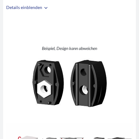
Details einblenden
i
A
25
B
25
C
1,5
D
35
Beispiel, Design kann abweichen
E
M8
F
SW10
G
12,5
H
7