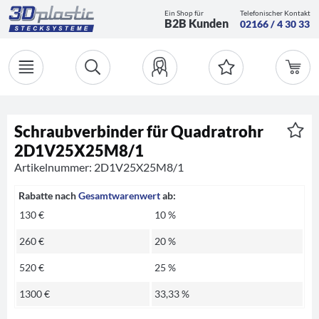
Ein Shop für
Telefonischer Kontakt
B2B Kunden
02166 / 4 30 33
Schraubverbinder für Quadratrohr
2D1V25X25M8/1
Artikelnummer: 2D1V25X25M8/1
Rabatte nach
Gesamtwarenwert
ab:
130 €
10 %
260 €
20 %
520 €
25 %
1300 €
33,33 %