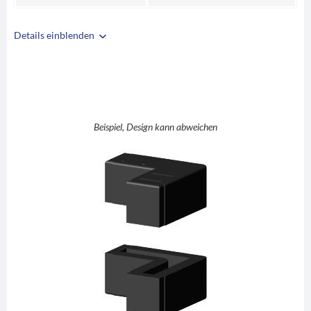
Details einblenden
i
A
40
B
20
C
1,5
H - L (rechter
Beispiel, Design kann abweichen
D
Winkel hochkant)
E
23