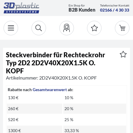
Ein Shop für
Telefonischer Kontakt
B2B Kunden
02166 / 4 30 33
Steckverbinder für Rechteckrohr
Typ 2D2 2D2V40X20X1.5K O.
KOPF
Artikelnummer: 2D2V40X20X1.5K O. KOPF
Rabatte nach
Gesamtwarenwert
ab:
130 €
10 %
260 €
20 %
520 €
25 %
1300 €
33,33 %