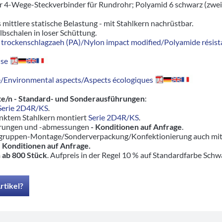
r 4-Wege-Steckverbinder für Rundrohr; Polyamid 6 schwarz (zwei
s mittlere statische Belastung - mit Stahlkern nachrüstbar.
lbschalen in loser Schüttung.
trockenschlagzaeh (PA)/Nylon impact modified/Polyamide résista
se
Environmental aspects/Aspects écologiques
e/n - Standard- und Sonderausführungen
:
Serie 2D4R/KS
.
inktem Stahlkern montiert
Serie 2D4R/KS
.
hrungen und -abmessungen
- Konditionen auf Anfrage
.
ruppen-Montage/Sonderverpackung/Konfektionierung auch mit pas
-
Konditionen auf Anfrage.
 ab 800 Stück
. Aufpreis in der Regel 10 % auf Standardfarbe Schw
rtikel?