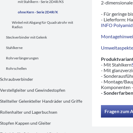
mit Stahlkern - Serie 2D4R/KS
2-dimensionale
ohne Kern - Serie 2D4R/K
- Für geringe bi
- Lieferform: Ha
Winkel mit Abgang für Quadratrohr mit
INFO Polyamid 
Radius
Montagehinwei
Steckverbinder mit Gelenk
Umweltaspekte/
Stahlkerne
Rohrverlängerungen
Produktvariant
- Mit Stahlkern
Rohrschellen
- Mit glanzverz
- Sonderausfü
Schraubverbinder
- Montage/Baug
Komponenten 
Verstellgleiter und Gewindestopfen
- Sonderfarben
Stellteller Gelenkteller Handräder und Griffe
Fragen zum A
Rollenhalter und Lagerbuchsen
Stopfen Kappen und Gleiter