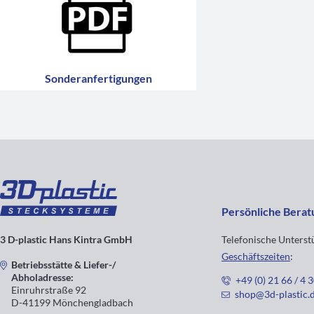
Sonderanfertigungen
Persönliche Berat
3 D-plastic Hans Kintra GmbH
Telefonische Unters
Geschäftszeiten
:
Betriebsstätte & Liefer-/
Abholadresse:
+49 (0) 21 66 / 4 
Einruhrstraße 92
shop@3d-plastic.
D-41199 Mönchengladbach