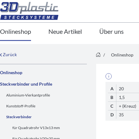
Onlineshop
Neue Artikel
Über uns
Zurück
/
Onlineshop
Onlineshop
i
Steckverbinder und Profile
A
20
Aluminium-Vierkantprofile
B
1,5
C
+ (Kreuz)
Kunststoff-Profile
D
35
Steckverbinder
für Quadratrohr V13x13 mm
für Quadratrohr V20x20 mm