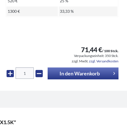
520 €
25 %
1300 €
33,33 %
71,44 €
/ 100 Stck.
Verpackungseinheit:
350 Stck.
zzgl. MwSt.
zzgl. Versandkosten
In den
Warenkorb
0X1.5K"