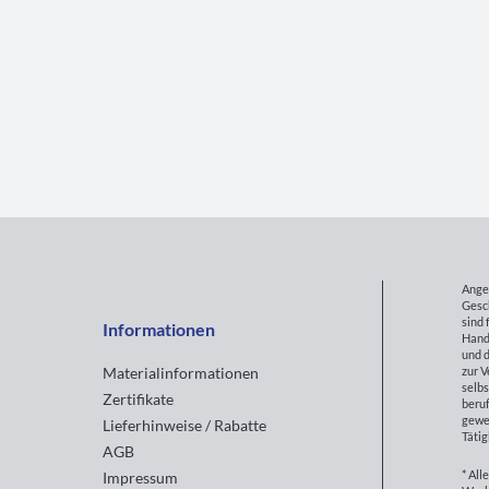
Ange
Gesc
sind 
Informationen
Hand
und d
zur 
Materialinformationen
selbs
Zertifikate
beruf
gewe
Lieferhinweise / Rabatte
Tätig
AGB
* All
Impressum