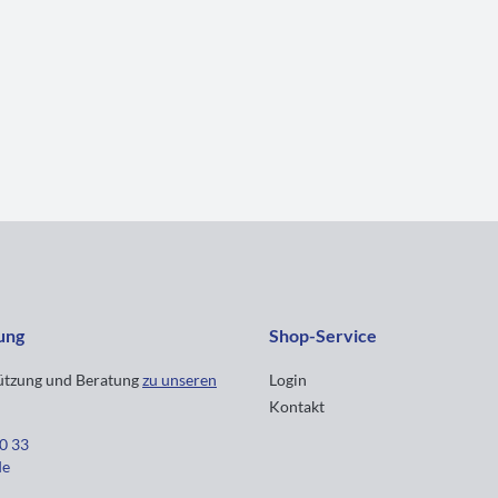
ung
Shop-Service
tützung und Beratung
zu unseren
Login
Kontakt
30 33
de