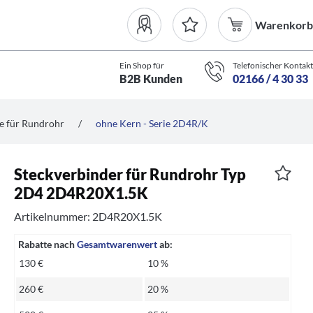
Warenkorb
Ein Shop für
Telefonischer Kontakt
B2B Kunden
02166 / 4 30 33
e für Rundrohr
/
ohne Kern - Serie 2D4R/K
Steckverbinder für Rundrohr Typ
2D4 2D4R20X1.5K
Artikelnummer: 2D4R20X1.5K
Rabatte nach
Gesamtwarenwert
ab:
130 €
10 %
260 €
20 %