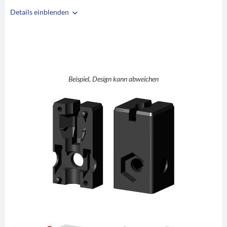
Details einblenden
i
A
25
B
25
C
1,5
D
SW13
Beispiel, Design kann abweichen
E
12,5
F
30
G
42