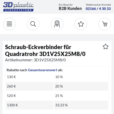
Ein Shop für
Telefonischer Kontakt
B2B Kunden
02166 / 4 30 33
Schraub-Eckverbinder für
Quadratrohr 3D1V25X25M8/0
Artikelnummer: 3D1V25X25M8/0
Rabatte nach
Gesamtwarenwert
ab:
130 €
10 %
260 €
20 %
520 €
25 %
1300 €
33,33 %