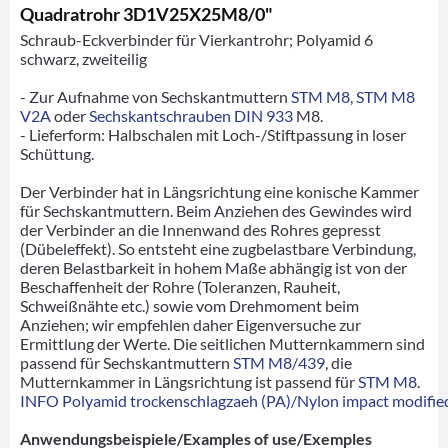
Quadratrohr 3D1V25X25M8/0"
Schraub-Eckverbinder für Vierkantrohr; Polyamid 6
schwarz, zweiteilig
- Zur Aufnahme von Sechskantmuttern
STM M8
,
STM M8
V2A
oder
Sechskantschrauben DIN 933
M8.
- Lieferform: Halbschalen mit Loch-/Stiftpassung in loser
Schüttung.
Der Verbinder hat in Längsrichtung eine konische Kammer
für Sechskantmuttern. Beim Anziehen des Gewindes wird
der Verbinder an die Innenwand des Rohres gepresst
(Dübeleffekt). So entsteht eine zugbelastbare Verbindung,
deren Belastbarkeit in hohem Maße abhängig ist von der
Beschaffenheit der Rohre (Toleranzen, Rauheit,
Schweißnähte etc.) sowie vom Drehmoment beim
Anziehen; wir empfehlen daher Eigenversuche zur
Ermittlung der Werte. Die seitlichen Mutternkammern sind
passend für Sechskantmuttern
STM M8/439
, die
Mutternkammer in Längsrichtung ist passend für
STM M8
.
INFO Polyamid trockenschlagzaeh (PA)/Nylon impact modified
Anwendungsbeispiele/Examples of use/Exemples