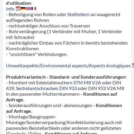
d'utilisation
:
Info
- Befestigung von Rollen oder
Stelltellern
an waagerecht
aufliegenden Rohren
- rechtwinkliger Anschluss von Traversen
- Rohrverlängerung (1 Verbinder mit Mutter, 1 Verbinder
mit Schraube)
- nachträglicher Einbau von Fächern in bereits bestehenden
Konstruktionen
- "unsichtbare" Verbindungen.
Umweltaspekte/Environmental aspects/Aspects écologiques
Produktvariante/n - Standard- und Sonderausführungen
:
- Montiert mit Edelstahlmuttern
STM M8 V2A
oder DIN
439,
Sechskantschrauben DIN 933
oder DIN 933 V2A M8
in den passenden Mutternkammern
- Konditionen auf
Anfrage
.
- Sonderausführungen und -abmessungen
- Konditionen
auf Anfrage
.
- Montage/Baugruppen-
Montage/Sonderverpackung/Konfektionierung auch mit
passenden Beistellartikeln oder anderen nicht gelisteten
(Gewinde-)Teilen -
Konditionen auf Anfrage.