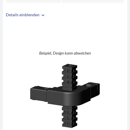
Details einblenden
i
A
25
B
25
C
2
D
0-190°
Beispiel, Design kann abweichen
E
41
F
4
G
50
H
25