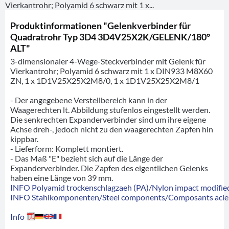
Vierkantrohr; Polyamid 6 schwarz mit 1 x...
Produktinformationen "Gelenkverbinder für
Quadratrohr Typ 3D4 3D4V25X2K/GELENK/180°
ALT"
3-dimensionaler 4-Wege-Steckverbinder mit Gelenk für
Vierkantrohr; Polyamid 6 schwarz mit 1 x DIN933 M8X60
ZN, 1 x 1D1V25X25X2M8/0, 1 x 1D1V25X25X2M8/1
- Der angegebene Verstellbereich kann in der
Waagerechten lt. Abbildung stufenlos eingestellt werden.
Die senkrechten Expanderverbinder sind um ihre eigene
Achse dreh-, jedoch nicht zu den waagerechten Zapfen hin
kippbar.
- Lieferform: Komplett montiert.
- Das Maß "E" bezieht sich auf die Länge der
Expanderverbinder. Die Zapfen des eigentlichen Gelenks
haben eine Länge von 39 mm.
INFO Polyamid trockenschlagzaeh (PA)/Nylon impact modified
INFO Stahlkomponenten/Steel components/Composants acie
Info