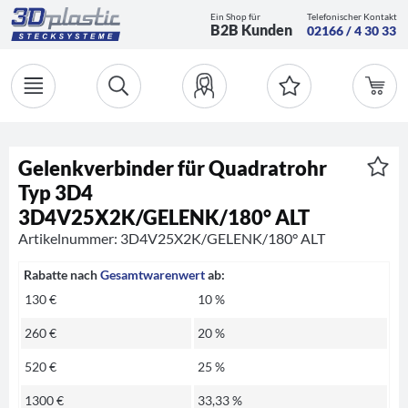
Ein Shop für
Telefonischer Kontakt
B2B Kunden
02166 / 4 30 33
Gelenkverbinder für Quadratrohr
Typ 3D4
3D4V25X2K/GELENK/180° ALT
Artikelnummer: 3D4V25X2K/GELENK/180° ALT
Rabatte nach
Gesamtwarenwert
ab:
130 €
10 %
260 €
20 %
520 €
25 %
1300 €
33,33 %