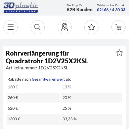
Ein Shop für
Telefonischer Kontakt
B2B Kunden
02166 / 4 30 33
Rohrverlängerung für
Quadratrohr 1D2V25X2KSL
Artikelnummer: 1D2V25X2KSL
Rabatte nach
Gesamtwarenwert
ab:
130 €
10 %
260 €
20 %
520 €
25 %
1300 €
33,33 %