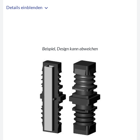
Details einblenden
i
A
25
B
25
C
2
D
5
Beispiel, Design kann abweichen
E
35
F
35