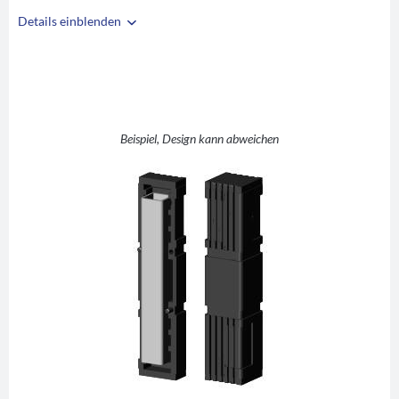
Details einblenden
i
A
30
B
30
C
2
D
-
Beispiel, Design kann abweichen
E
60
F
60