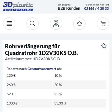
Ein Shop für
Telefonischer Kontakt
B2B Kunden
02166 / 4 30 33
Rohrverlängerung für
Quadratrohr 1D2V30KS O.B.
Artikelnummer: 1D2V30KS O.B.
Rabatte nach
Gesamtwarenwert
ab:
130 €
10 %
260 €
20 %
520 €
25 %
1300 €
33,33 %