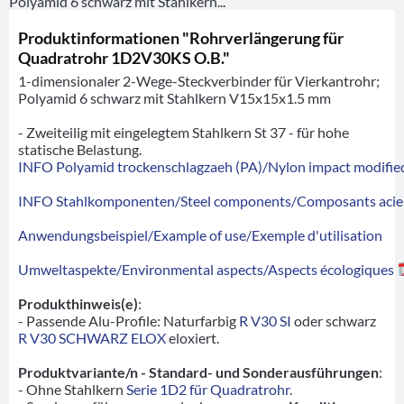
Polyamid 6 schwarz mit Stahlkern...
Produktinformationen "Rohrverlängerung für
Quadratrohr 1D2V30KS O.B."
1-dimensionaler 2-Wege-Steckverbinder für Vierkantrohr;
Polyamid 6 schwarz mit Stahlkern V15x15x1.5 mm
- Zweiteilig mit eingelegtem Stahlkern St 37 - für hohe
statische Belastung.
INFO Polyamid trockenschlagzaeh (PA)/Nylon impact modified
INFO Stahlkomponenten/Steel components/Composants acie
Anwendungsbeispiel/Example of use/Exemple d'utilisation
Umweltaspekte/Environmental aspects/Aspects écologiques
Produkthinweis(e)
:
- Passende Alu-Profile: Naturfarbig
R V30 SI
oder schwarz
R V30 SCHWARZ ELOX
eloxiert.
Produktvariante/n - Standard- und Sonderausführungen
:
- Ohne Stahlkern
Serie 1D2 für Quadratrohr
.