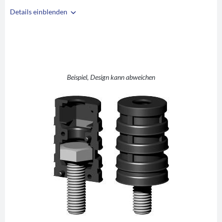
Details einblenden
i
A
30
B
27
C
M10
D
17,5
Beispiel, Design kann abweichen
E
10
F
30
G
42