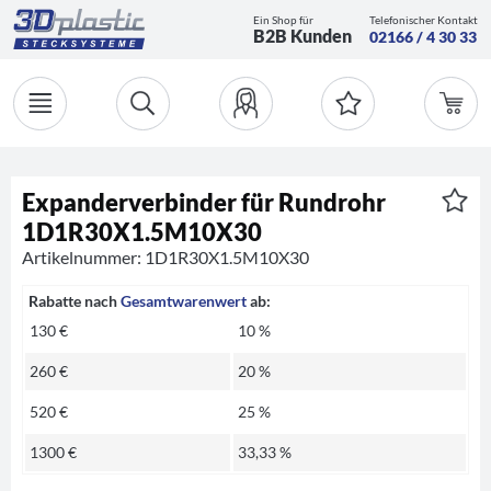
Ein Shop für
Telefonischer Kontakt
B2B Kunden
02166 / 4 30 33
Expanderverbinder für Rundrohr
1D1R30X1.5M10X30
Artikelnummer: 1D1R30X1.5M10X30
Rabatte nach
Gesamtwarenwert
ab:
130 €
10 %
260 €
20 %
520 €
25 %
1300 €
33,33 %