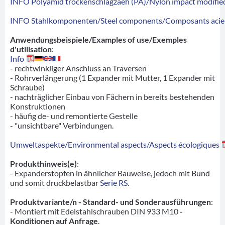
INFO Polyamid trockenschlagzaeh (PA)/Nylon impact modified
INFO Stahlkomponenten/Steel components/Composants acie
Anwendungsbeispiele/Examples of use/Exemples
d'utilisation
:
Info
- rechtwinkliger Anschluss an Traversen
- Rohrverlängerung (1 Expander mit Mutter, 1 Expander mit
Schraube)
- nachträglicher Einbau von Fächern in bereits bestehenden
Konstruktionen
- häufig de- und remontierte Gestelle
- "unsichtbare" Verbindungen.
Umweltaspekte/Environmental aspects/Aspects écologiques
Produkthinweis(e)
:
- Expanderstopfen in ähnlicher Bauweise, jedoch mit Bund
und somit druckbelastbar
Serie RS
.
Produktvariante/n - Standard- und Sonderausführungen
:
- Montiert mit Edelstahlschrauben DIN 933 M10
-
Konditionen auf Anfrage
.