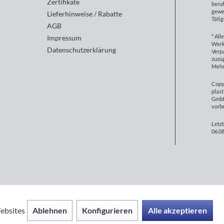
Zertifikate
beruf
gewe
Lieferhinweise / Rabatte
Tätig
AGB
* All
Impressum
Werk
Datenschutzerklärung
Verp
zuzüg
Mehr
Copy
plast
GmbH
vorb
Letzt
06.08
Ablehnen
Konfigurieren
Alle akzeptieren
ebsites