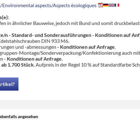
Environmental aspects/Aspects écologiques
s(e)
:
en in ähnlicher Bauweise, jedoch mit Bund und somit druckbelas
e/n - Standard- und Sonderausführungen
- Konditionen auf An
 Edelstahlschrauben DIN 933 M6.
hrungen und -abmessungen
- Konditionen auf Anfrage
.
ruppen-Montage/Sonderverpackung/Konfektionierung auch mit pas
en -
Konditionen auf Anfrage.
 ab 1.700 Stück
. Aufpreis in der Regel 10 % auf Standardfarbe Sc
rtikel?
ebenfalls angesehen