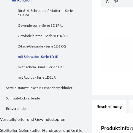
für Rundrohr
G
35
für 6-kt-Schrauben/-Muttern - Serie
1D1R/0
Gewinde vorn - Serie 1D1R/1
Gewinde hinten - Serie 1D1R/1H
2-fach-Gewinde - Serie 1D1R/2
mit Schraube - Serie 1D1R
mit flachem Bund - Serie 1D1L
mit Radius - Serie 1D1LR
Satteldistanzstücke für Expanderverbinder
Schraub-Eckverbinder
Beschreibung
Eckverbinder
Verstellgleiter und Gewindestopfen
Produktinfo
Stellteller Gelenkteller Handräder und Griffe