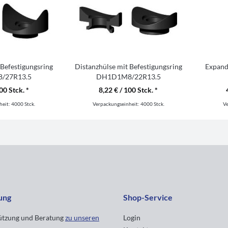
 Befestigungsring
Distanzhülse mit Befestigungsring
Expand
/27R13.5
DH1D1M8/22R13.5
00 Stck. *
8,22 € / 100 Stck. *
heit:
4000 Stck.
Verpackungseinheit:
4000 Stck.
V
ung
Shop-Service
tützung und Beratung
zu unseren
Login