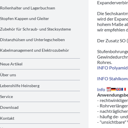
Expanderverbin
Rollenhalter und Lagerbuchsen
Die Sechskantm
Stopfen Kappen und Gleiter
wird der Expand
hohem Maße abh
Zubehör für Schraub- und Stecksysteme
wir empfehlen d
Distanzhülsen und Unterlegscheiben
Der Zusatz SO (
Kabelmanagement und Elektrozubehör
Stufenbohrunge
Gewindedurchme
Rohres.
Neue Artikel
INFO Polyamid 
Über uns
INFO Stahlkom
Lebenshilfe Heinsberg
Info
Anwendungsbeis
Service
- rechtwinklige
- Rohrverlänger
Download
- nachträgliche
- häufig de- un
Kontakt
- "unsichtbare"