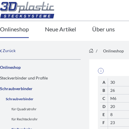
Onlineshop
Neue Artikel
Über uns
Zurück
/
Onlineshop
Onlineshop
i
Steckverbinder und Profile
A
30
Schraubverbinder
B
26
C
M6
Schraubverbinder
D
20
für Quadratrohr
E
8
für Rechteckrohr
F
23