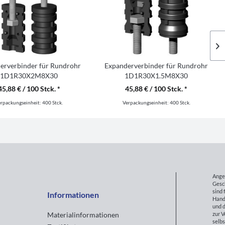
erverbinder für Rundrohr
Expanderverbinder für Rundrohr
1D1R30X2M8X30
1D1R30X1.5M8X30
45,88 € / 100 Stck. *
45,88 € / 100 Stck. *
erpackungseinheit:
400 Stck.
Verpackungseinheit:
400 Stck.
Ange
Gesc
sind 
Informationen
Hand
und d
zur 
Materialinformationen
selbs