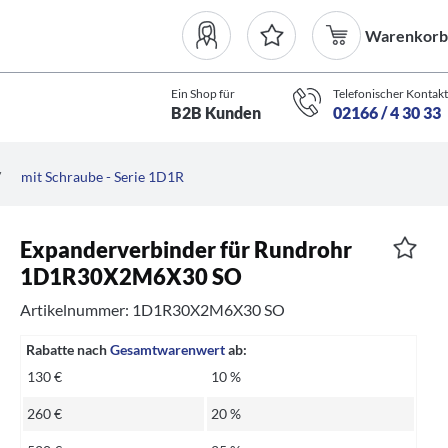
Warenkorb
Ein Shop für
Telefonischer Kontakt
B2B Kunden
02166 / 4 30 33
/
mit Schraube - Serie 1D1R
Expanderverbinder für Rundrohr
1D1R30X2M6X30 SO
Artikelnummer: 1D1R30X2M6X30 SO
Rabatte nach
Gesamtwarenwert
ab:
130 €
10 %
260 €
20 %