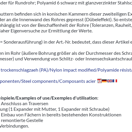
der für Rundrohr; Polyamid 6 schwarz mit glanzverzinkter Stah
uttern befinden sich in konischen Kammern dieser zweiteiligen
er an die Innenwand des Rohres gepresst (Dübeleffekt). So entste
ängig ist von der Beschaffenheit der Rohre (Toleranzen, Rauhei
aher Eigenversuche zur Ermittlung der Werte.
= Sonderausführung) in der Art.-Nr. bedeutet, dass dieser Artikel
n im Rohr (äußere Bohrung größer als der Durchmesser des Schr
sser) und Verwendung von Schlitz- oder Innensechskantschrau
trockenschlagzaeh (PA)/Nylon impact modified/Polyamide résista
ponenten/Steel components/Composants acier
piele/Examples of use/Exemples d'utilisation
:
r Anschluss an Traversen
ung (1 Expander mit Mutter, 1 Expander mit Schraube)
r Einbau von Fächern in bereits bestehenden Konstruktionen
d remontierte Gestelle
 Verbindungen.