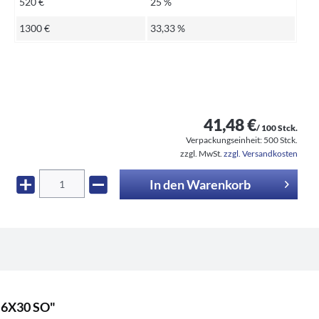
520 €
25 %
1300 €
33,33 %
41,48 €
/ 100 Stck.
Verpackungseinheit:
500 Stck.
zzgl. MwSt.
zzgl. Versandkosten
In den
Warenkorb
M6X30 SO"