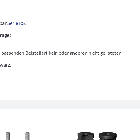
tbar
Serie RS
.
frage
:
senden Beistellartikeln oder anderen nicht gelisteten
hwarz.