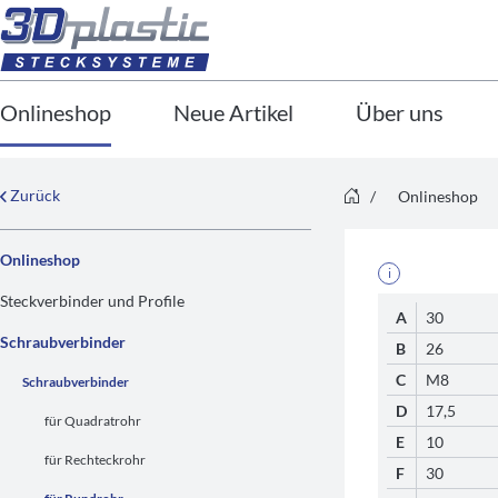
Onlineshop
Neue Artikel
Über uns
Zurück
/
Onlineshop
Onlineshop
i
Steckverbinder und Profile
A
30
Schraubverbinder
B
26
C
M8
Schraubverbinder
D
17,5
für Quadratrohr
E
10
für Rechteckrohr
F
30