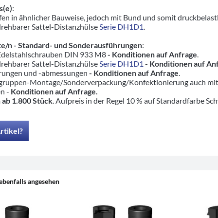
s(e)
:
en in ähnlicher Bauweise, jedoch mit Bund und somit druckbelas
drehbarer Sattel-Distanzhülse
Serie DH1D1
.
e/n - Standard- und Sonderausführungen
:
 Edelstahlschrauben DIN 933 M8
- Konditionen auf Anfrage
.
drehbarer Sattel-Distanzhülse
Serie DH1D1
- Konditionen auf An
hrungen und -abmessungen
- Konditionen auf Anfrage
.
ruppen-Montage/Sonderverpackung/Konfektionierung auch mit pas
en -
Konditionen auf Anfrage.
 ab 1.800 Stück
. Aufpreis in der Regel 10 % auf Standardfarbe Sc
rtikel?
ebenfalls angesehen