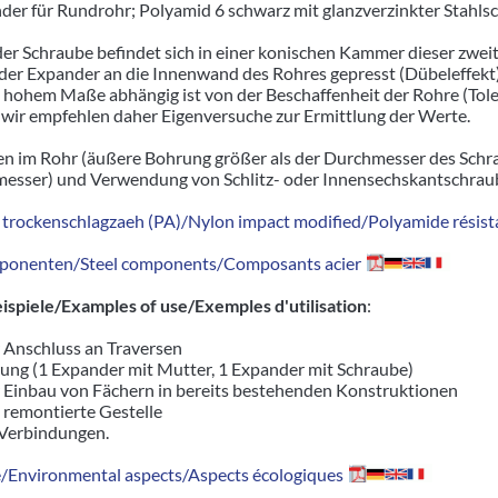
der für Rundrohr; Polyamid 6 schwarz mit glanzverzinkter Stah
er Schraube befindet sich in einer konischen Kammer dieser zwe
er Expander an die Innenwand des Rohres gepresst (Dübeleffekt)
n hohem Maße abhängig ist von der Beschaffenheit der Rohre (To
wir empfehlen daher Eigenversuche zur Ermittlung der Werte.
n im Rohr (äußere Bohrung größer als der Durchmesser des Schr
sser) und Verwendung von Schlitz- oder Innensechskantschrau
trockenschlagzaeh (PA)/Nylon impact modified/Polyamide résista
ponenten/Steel components/Composants acier
piele/Examples of use/Exemples d'utilisation
:
r Anschluss an Traversen
ung (1 Expander mit Mutter, 1 Expander mit Schraube)
r Einbau von Fächern in bereits bestehenden Konstruktionen
d remontierte Gestelle
 Verbindungen.
Environmental aspects/Aspects écologiques