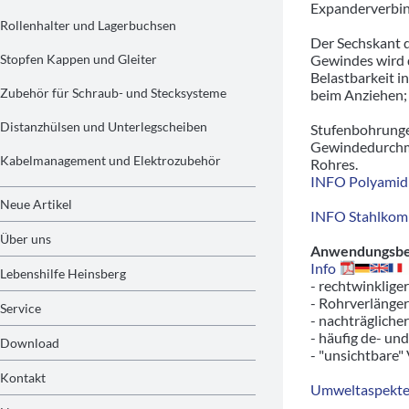
Expanderverbin
Rollenhalter und Lagerbuchsen
Der Sechskant d
Stopfen Kappen und Gleiter
Gewindes wird d
Belastbarkeit i
Zubehör für Schraub- und Stecksysteme
beim Anziehen; 
Distanzhülsen und Unterlegscheiben
Stufenbohrunge
Gewindedurchme
Kabelmanagement und Elektrozubehör
Rohres.
INFO Polyamid 
Neue Artikel
INFO Stahlkom
Über uns
Anwendungsbeis
Info
Lebenshilfe Heinsberg
- rechtwinklige
- Rohrverlänger
Service
- nachträgliche
- häufig de- un
Download
- "unsichtbare"
Kontakt
Umweltaspekte/