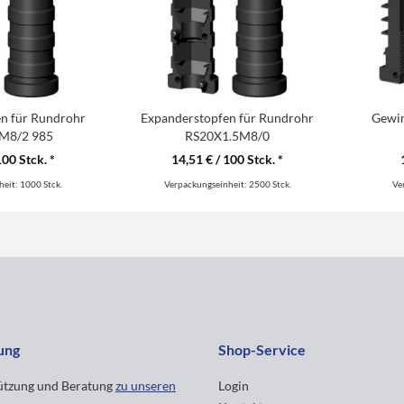
n für Rundrohr
Expanderstopfen für Rundrohr
Gewin
M8/2 985
RS20X1.5M8/0
100 Stck. *
14,51 € / 100 Stck. *
heit:
1000 Stck.
Verpackungseinheit:
2500 Stck.
Ve
ung
Shop-Service
tützung und Beratung
zu unseren
Login