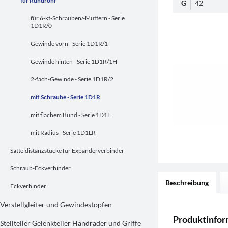
für Rundrohr
G
42
für 6-kt-Schrauben/-Muttern - Serie
1D1R/0
Gewinde vorn - Serie 1D1R/1
Gewinde hinten - Serie 1D1R/1H
2-fach-Gewinde - Serie 1D1R/2
mit Schraube - Serie 1D1R
mit flachem Bund - Serie 1D1L
mit Radius - Serie 1D1LR
Satteldistanzstücke für Expanderverbinder
Schraub-Eckverbinder
Beschreibung
Eckverbinder
Verstellgleiter und Gewindestopfen
Produktinfo
Stellteller Gelenkteller Handräder und Griffe