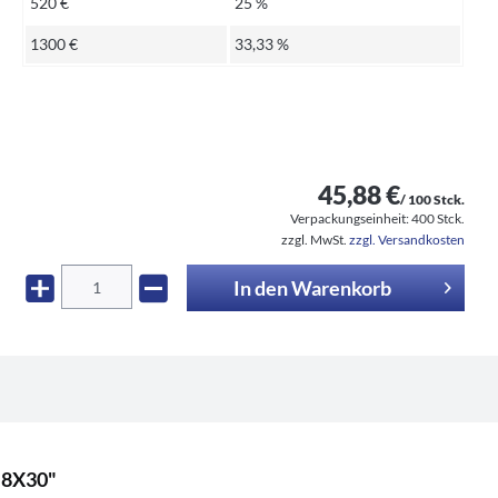
520 €
25 %
1300 €
33,33 %
45,88 €
/ 100 Stck.
Verpackungseinheit:
400 Stck.
zzgl. MwSt.
zzgl. Versandkosten
In den
Warenkorb
M8X30"