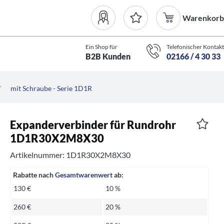
Warenkorb
Ein Shop für
Telefonischer Kontakt
B2B Kunden
02166 / 4 30 33
/
mit Schraube - Serie 1D1R
Expanderverbinder für Rundrohr
1D1R30X2M8X30
Artikelnummer: 1D1R30X2M8X30
Rabatte nach
Gesamtwarenwert
ab:
130 €
10 %
260 €
20 %