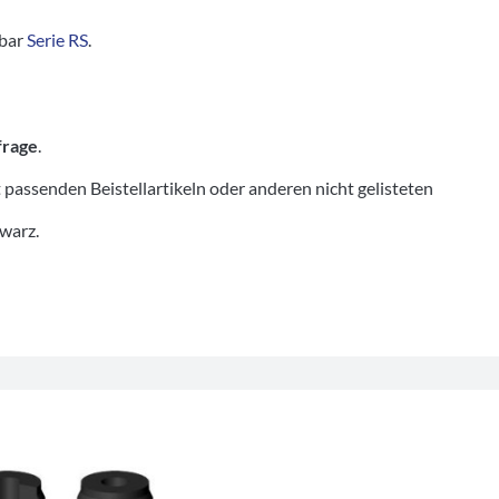
tbar
Serie RS
.
frage
.
senden Beistellartikeln oder anderen nicht gelisteten
hwarz.