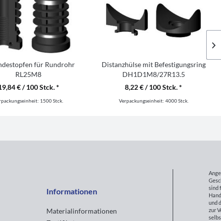
destopfen für Rundrohr
Distanzhülse mit Befestigungsring
RL25M8
DH1D1M8/27R13.5
19,84 € / 100 Stck. *
8,22 € / 100 Stck. *
rpackungseinheit:
1500 Stck.
Verpackungseinheit:
4000 Stck.
Ange
Gesc
sind 
Informationen
Hand
und d
zur 
Materialinformationen
selbs