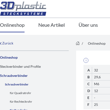
Onlineshop
Neue Artikel
Über uns
Zurück
/
Onlineshop
Onlineshop
i
Steckverbinder und Profile
A
32
Schraubverbinder
B
29,6
C
M6
Schraubverbinder
D
12
für Quadratrohr
E
-
für Rechteckrohr
F
25