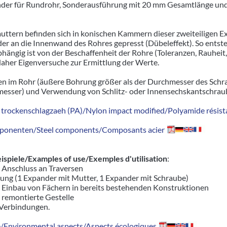
der für Rundrohr, Sonderausführung mit 20 mm Gesamtlänge und
uttern befinden sich in konischen Kammern dieser zweiteiligen
er an die Innenwand des Rohres gepresst (Dübeleffekt). So entste
ängig ist von der Beschaffenheit der Rohre (Toleranzen, Rauhei
aher Eigenversuche zur Ermittlung der Werte.
n im Rohr (äußere Bohrung größer als der Durchmesser des Schr
sser) und Verwendung von Schlitz- oder Innensechskantschrau
trockenschlagzaeh (PA)/Nylon impact modified/Polyamide résista
ponenten/Steel components/Composants acier
piele/Examples of use/Exemples d'utilisation
:
r Anschluss an Traversen
ung (1 Expander mit Mutter, 1 Expander mit Schraube)
r Einbau von Fächern in bereits bestehenden Konstruktionen
d remontierte Gestelle
 Verbindungen.
Environmental aspects/Aspects écologiques