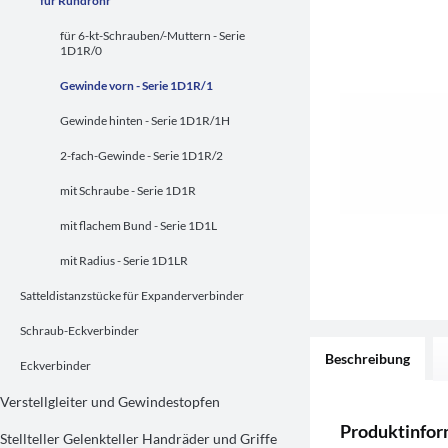
für Rundrohr
für 6-kt-Schrauben/-Muttern - Serie
1D1R/0
Gewinde vorn - Serie 1D1R/1
Gewinde hinten - Serie 1D1R/1H
2-fach-Gewinde - Serie 1D1R/2
mit Schraube - Serie 1D1R
mit flachem Bund - Serie 1D1L
mit Radius - Serie 1D1LR
Satteldistanzstücke für Expanderverbinder
Schraub-Eckverbinder
Beschreibung
Eckverbinder
Verstellgleiter und Gewindestopfen
Produktinfo
Stellteller Gelenkteller Handräder und Griffe