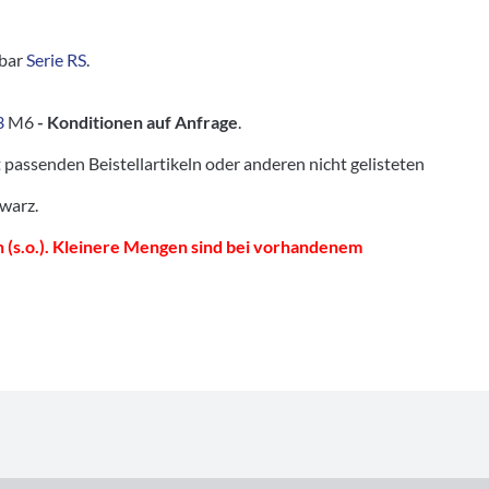
tbar
Serie RS
.
3
M6
- Konditionen auf Anfrage
.
senden Beistellartikeln oder anderen nicht gelisteten
hwarz.
 (s.o.). Kleinere Mengen sind bei vorhandenem