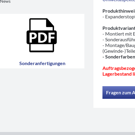
News
Produkthinwei
- Expanderstopf
Produktvariant
- Montiert mit
- Sonderausfü
- Montage/Baug
(Gewinde-)Teil
- Sonderfarben
Sonderanfertigungen
Auftragsbezoge
Lagerbestand li
Fragen zum A