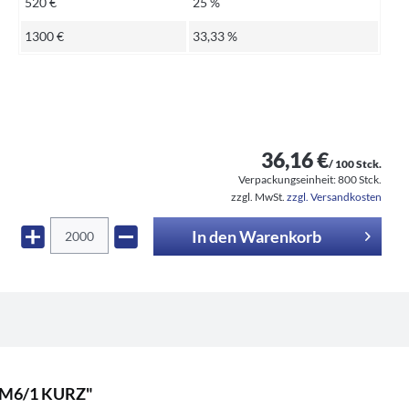
520 €
25 %
1300 €
33,33 %
36,16 €
/ 100 Stck.
Verpackungseinheit:
800 Stck.
zzgl. MwSt.
zzgl. Versandkosten
In den
Warenkorb
.2M6/1 KURZ"