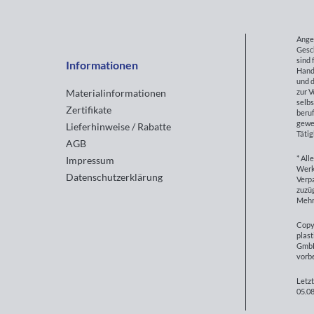
Ange
Gesc
sind 
Informationen
Hand
und d
zur 
Materialinformationen
selbs
Zertifikate
beruf
gewe
Lieferhinweise / Rabatte
Tätig
AGB
* All
Impressum
Werk
Datenschutzerklärung
Verp
zuzüg
Mehr
Copy
plast
GmbH
vorb
Letzt
05.08