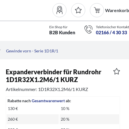
Warenkorb
Ein Shop für
Telefonischer Kontakt
B2B Kunden
02166 / 4 30 33
/
Gewinde vorn - Serie 1D1R/1
Expanderverbinder für Rundrohr
1D1R32X1.2M6/1 KURZ
Artikelnummer: 1D1R32X1.2M6/1 KURZ
Rabatte nach
Gesamtwarenwert
ab:
130 €
10 %
260 €
20 %