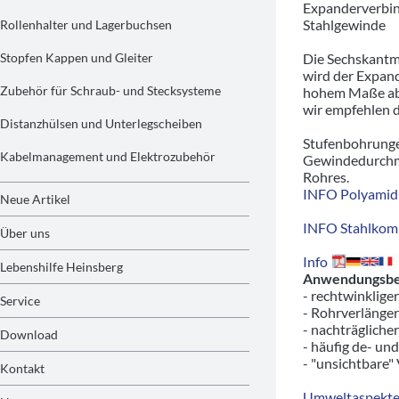
Expanderverbin
Stahlgewinde
Rollenhalter und Lagerbuchsen
Stopfen Kappen und Gleiter
Die Sechskantm
wird der Expand
Zubehör für Schraub- und Stecksysteme
hohem Maße abh
wir empfehlen d
Distanzhülsen und Unterlegscheiben
Stufenbohrunge
Kabelmanagement und Elektrozubehör
Gewindedurchme
Rohres.
INFO Polyamid 
Neue Artikel
INFO Stahlkom
Über uns
Info
Lebenshilfe Heinsberg
Anwendungsbeis
- rechtwinklige
Service
- Rohrverlänger
- nachträgliche
Download
- häufig de- un
- "unsichtbare"
Kontakt
Umweltaspekte/