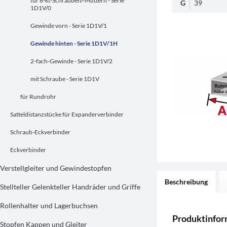
für 6-kt-Schrauben/-Muttern - Serie
G
39
1D1V/0
Gewinde vorn - Serie 1D1V/1
Gewinde hinten - Serie 1D1V/1H
2-fach-Gewinde - Serie 1D1V/2
mit Schraube - Serie 1D1V
für Rundrohr
Satteldistanzstücke für Expanderverbinder
Schraub-Eckverbinder
Eckverbinder
Verstellgleiter und Gewindestopfen
Beschreibung
Stellteller Gelenkteller Handräder und Griffe
Rollenhalter und Lagerbuchsen
Produktinfo
Stopfen Kappen und Gleiter