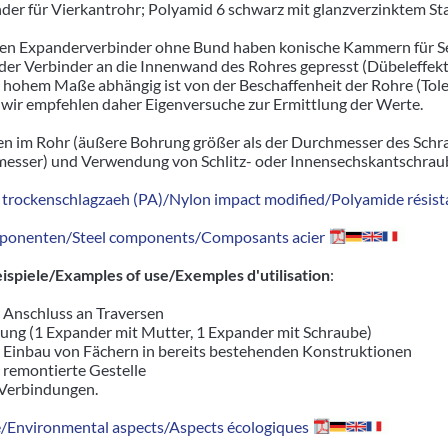
der für Vierkantrohr; Polyamid 6 schwarz mit glanzverzinktem S
igen Expanderverbinder ohne Bund haben konische Kammern für S
er Verbinder an die Innenwand des Rohres gepresst (Dübeleffekt)
n hohem Maße abhängig ist von der Beschaffenheit der Rohre (To
wir empfehlen daher Eigenversuche zur Ermittlung der Werte.
n im Rohr (äußere Bohrung größer als der Durchmesser des Schr
sser) und Verwendung von Schlitz- oder Innensechskantschrau
trockenschlagzaeh (PA)/Nylon impact modified/Polyamide résista
ponenten/Steel components/Composants acier
piele/Examples of use/Exemples d'utilisation
:
r Anschluss an Traversen
ung (1 Expander mit Mutter, 1 Expander mit Schraube)
r Einbau von Fächern in bereits bestehenden Konstruktionen
d remontierte Gestelle
 Verbindungen.
Environmental aspects/Aspects écologiques