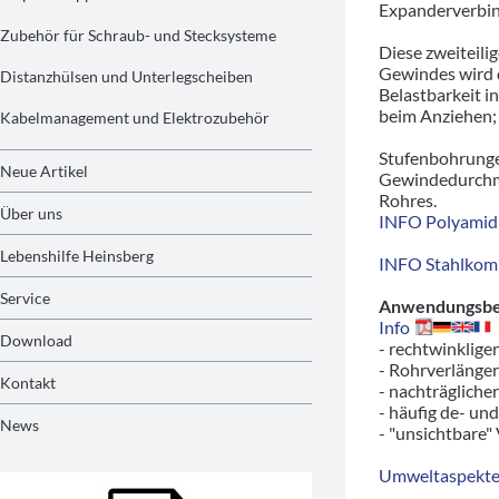
Expanderverbin
Zubehör für Schraub- und Stecksysteme
Diese zweiteil
Gewindes wird d
Distanzhülsen und Unterlegscheiben
Belastbarkeit i
beim Anziehen; 
Kabelmanagement und Elektrozubehör
Stufenbohrunge
Neue Artikel
Gewindedurchme
Rohres.
Über uns
INFO Polyamid 
Lebenshilfe Heinsberg
INFO Stahlkom
Service
Anwendungsbeis
Info
Download
- rechtwinklige
- Rohrverlänger
Kontakt
- nachträgliche
- häufig de- un
News
- "unsichtbare"
Umweltaspekte/