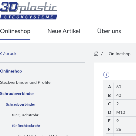
Onlineshop
Neue Artikel
Über uns
Zurück
/
Onlineshop
Onlineshop
i
Steckverbinder und Profile
A
60
Schraubverbinder
B
40
C
2
Schraubverbinder
D
M10
für Quadratrohr
E
9
für Rechteckrohr
F
26