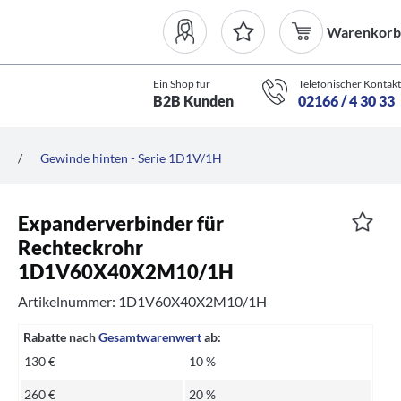
Warenkorb
Ein Shop für
Telefonischer Kontakt
B2B Kunden
02166 / 4 30 33
/
Gewinde hinten - Serie 1D1V/1H
Expanderverbinder für
Rechteckrohr
1D1V60X40X2M10/1H
Artikelnummer: 1D1V60X40X2M10/1H
Rabatte nach
Gesamtwarenwert
ab:
130 €
10 %
260 €
20 %