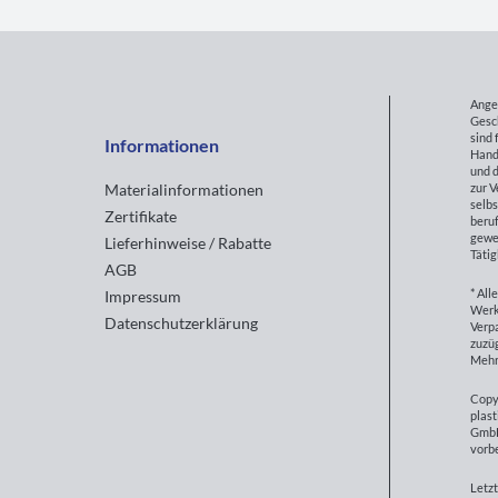
Ange
Gesc
sind 
Informationen
Hand
und d
zur 
Materialinformationen
selbs
Zertifikate
beruf
gewe
Lieferhinweise / Rabatte
Tätig
AGB
* All
Impressum
Werk
Datenschutzerklärung
Verp
zuzüg
Mehr
Copy
plast
GmbH
vorb
Letzt