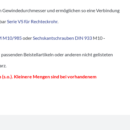
 Gewindedurchmesser und ermöglichen so eine Verbindung
tbar
Serie VS für Rechteckrohr
.
M M10/985
oder
Sechskantschrauben DIN 933
M10
-
senden Beistellartikeln oder anderen nicht gelisteten
arz.
 (s.o.). Kleinere Mengen sind bei vorhandenem