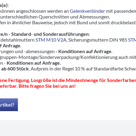
s(e)
:
 können angeschlossen werden an
Gelenkverbinder
mit passendem
 unterschiedlichen Querschnitten und Abmessungen.
en in ähnlicher Bauweise, jedoch mit Bund und somit druckbelas
e/n - Standard- und Sonderausführungen
:
 Edelstahlmuttern
STM M10 V2A
, Sicherungsmuttern DIN 985
ST
f Anfrage
.
hrungen und -abmessungen
- Konditionen auf Anfrage
.
ruppen-Montage/Sonderverpackung/Konfektionierung auch mit pas
en -
Konditionen auf Anfrage.
 ab 600 Stück
. Aufpreis in der Regel 10 % auf Standardfarbe Schw
ne Fertigung. Losgröße ist die Mindestmenge für Sonderfarben
eferbar. Bitte fragen Sie bei uns an!
rtikel?