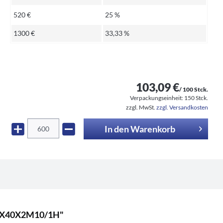
520 €
25 %
1300 €
33,33 %
103,09 €
/ 100 Stck.
Verpackungseinheit:
150 Stck.
zzgl. MwSt.
zzgl. Versandkosten
In den
Warenkorb
V60X40X2M10/1H"