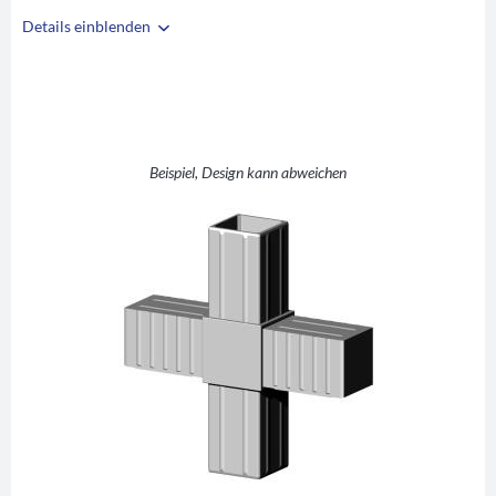
Details einblenden
i
A
40
B
40
C
2
D
+ (Kreuz)
Beispiel, Design kann abweichen
E
55