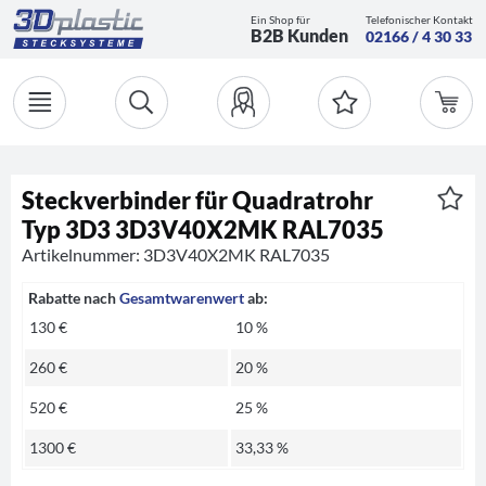
Ein Shop für
Telefonischer Kontakt
B2B Kunden
02166 / 4 30 33
Steckverbinder für Quadratrohr
Typ 3D3 3D3V40X2MK RAL7035
Artikelnummer: 3D3V40X2MK RAL7035
Rabatte nach
Gesamtwarenwert
ab:
130 €
10 %
260 €
20 %
520 €
25 %
1300 €
33,33 %