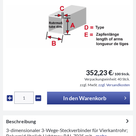
352,23 €
/ 100 Stck.
Verpackungseinheit:
40 Stck.
zzgl. MwSt.
zzgl. Versandkosten
In den
Warenkorb
Beschreibung
3-dimensionaler 3-Wege-Steckverbinder für Vierkantrohr;
Polyamid ähnlich Lichtgrau RAL 7035 mit...
mehr