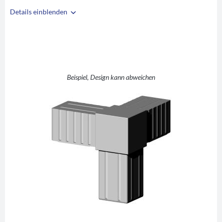
Details einblenden
i
A
40
B
40
C
2
L +1 (Winkel mit
Beispiel, Design kann abweichen
D
Abgang)
E
55