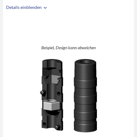
Details einblenden
i
A
16
B
14
C
M6
D
12
Beispiel, Design kann abweichen
E
32
F
42