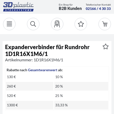
Ein Shop für
Telefonischer Kontakt
B2B Kunden
02166 / 4 30 33
Expanderverbinder für Rundrohr
1D1R16X1M6/1
Artikelnummer: 1D1R16X1M6/1
Rabatte nach
Gesamtwarenwert
ab:
130 €
10 %
260 €
20 %
520 €
25 %
1300 €
33,33 %