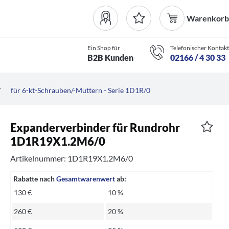
Warenkorb
Ein Shop für
Telefonischer Kontakt
B2B Kunden
02166 / 4 30 33
/
für 6-kt-Schrauben/-Muttern - Serie 1D1R/0
Expanderverbinder für Rundrohr
1D1R19X1.2M6/0
Artikelnummer: 1D1R19X1.2M6/0
Rabatte nach
Gesamtwarenwert
ab:
130 €
10 %
260 €
20 %