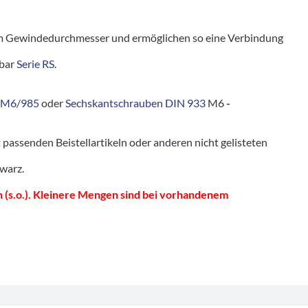
 Gewindedurchmesser und ermöglichen so eine Verbindung
tbar
Serie RS
.
 M6/985
oder
Sechskantschrauben DIN 933
M6
-
senden Beistellartikeln oder anderen nicht gelisteten
hwarz.
 (s.o.). Kleinere Mengen sind bei vorhandenem