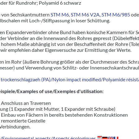
der für Rundrohr; Polyamid 6 schwarz
e von Sechskantmuttern
STM M6
,
STM M6 V2A
,
STM M6/985
ode
albschalen mit Loch-/Stiftpassung in loser Schüttung.
igen Expanderverbinder ohne Bund haben konische Kammern für 
er Verbinder an die Innenwand des Rohres gepresst (Dübeleffekt)
n hohem Maße abhängig ist von der Beschaffenheit der Rohre (To
wir empfehlen daher Eigenversuche zur Ermittlung der Werte.
n im Rohr (äußere Bohrung größer als der Durchmesser des Schr
sser) und Verwendung von Schlitz- oder Innensechskantschrau
trockenschlagzaeh (PA)/Nylon impact modified/Polyamide résista
piele/Examples of use/Exemples d'utilisation
:
r Anschluss an Traversen
ung (1 Expander mit Mutter, 1 Expander mit Schraube)
r Einbau von Fächern in bereits bestehenden Konstruktionen
d remontierte Gestelle
 Verbindungen.
Environmental aspects/Aspects écologiques