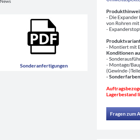
News
Produkthinwei
- Die Expander
von Rohren mit
- Expanderstopf
Produktvariant
- Montiert mit
Konditionen au
- Sonderausfü
- Montage/Baug
Sonderanfertigungen
(Gewinde-)Teil
- Sonderfarben
Auftragsbezoge
Lagerbestand li
Fragen zum A