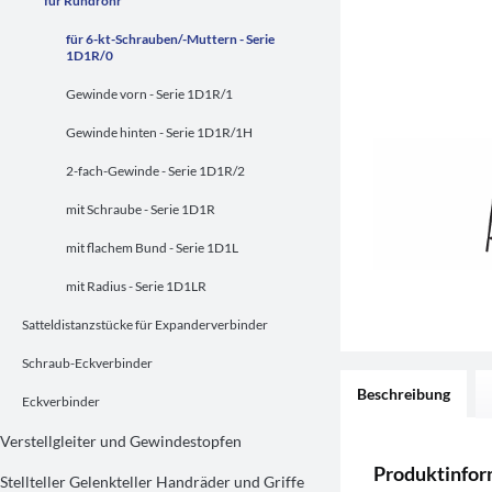
für Rundrohr
für 6-kt-Schrauben/-Muttern - Serie
1D1R/0
Gewinde vorn - Serie 1D1R/1
Gewinde hinten - Serie 1D1R/1H
2-fach-Gewinde - Serie 1D1R/2
mit Schraube - Serie 1D1R
mit flachem Bund - Serie 1D1L
mit Radius - Serie 1D1LR
Satteldistanzstücke für Expanderverbinder
Schraub-Eckverbinder
Beschreibung
Eckverbinder
Verstellgleiter und Gewindestopfen
Produktinfor
Stellteller Gelenkteller Handräder und Griffe