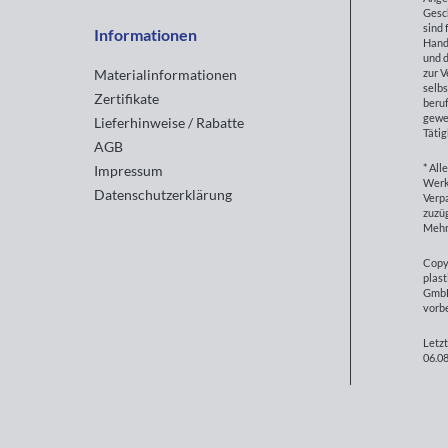
Gesc
sind 
Informationen
Hand
und d
zur 
Materialinformationen
selbs
Zertifikate
beruf
gewe
Lieferhinweise / Rabatte
Tätig
AGB
* All
Impressum
Werk
Datenschutzerklärung
Verp
zuzüg
Mehr
Copy
plast
GmbH
vorb
Letzt
06.08