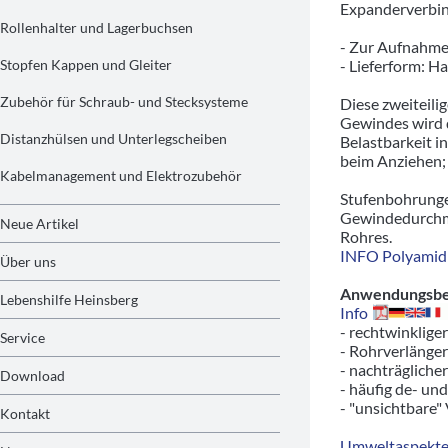
Expanderverbin
Rollenhalter und Lagerbuchsen
- Zur Aufnahm
Stopfen Kappen und Gleiter
- Lieferform: H
Zubehör für Schraub- und Stecksysteme
Diese zweiteil
Gewindes wird d
Distanzhülsen und Unterlegscheiben
Belastbarkeit i
beim Anziehen; 
Kabelmanagement und Elektrozubehör
Stufenbohrunge
Gewindedurchme
Neue Artikel
Rohres.
INFO Polyamid 
Über uns
Anwendungsbeis
Lebenshilfe Heinsberg
Info
- rechtwinklige
Service
- Rohrverlänger
- nachträgliche
Download
- häufig de- un
- "unsichtbare"
Kontakt
Umweltaspekte/