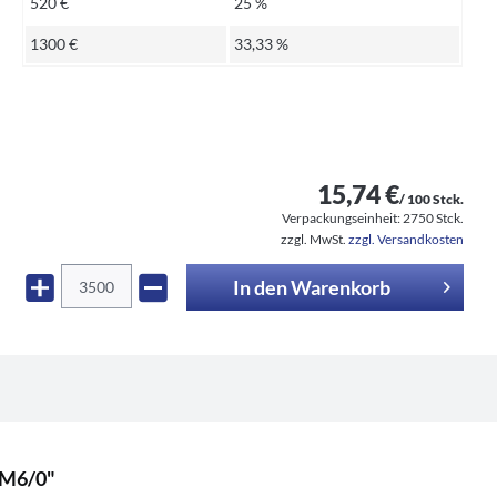
520 €
25 %
1300 €
33,33 %
15,74 €
/ 100 Stck.
Verpackungseinheit:
2750 Stck.
zzgl. MwSt.
zzgl. Versandkosten
In den
Warenkorb
2M6/0"