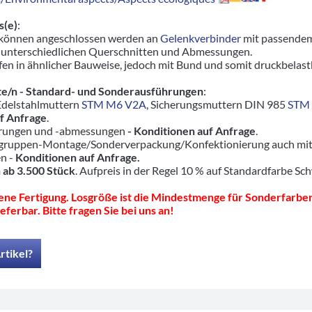
s(e)
:
 können angeschlossen werden an
Gelenkverbinder
mit passendem
 unterschiedlichen Querschnitten und Abmessungen.
en in ähnlicher Bauweise, jedoch mit Bund und somit druckbelas
e/n - Standard- und Sonderausführungen
:
 Edelstahlmuttern
STM M6 V2A
, Sicherungsmuttern DIN 985
STM
f Anfrage
.
hrungen und -abmessungen
- Konditionen auf Anfrage
.
ruppen-Montage/Sonderverpackung/Konfektionierung auch mit pas
en -
Konditionen auf Anfrage.
 ab 3.500 Stück
. Aufpreis in der Regel 10 % auf Standardfarbe Sc
ne Fertigung. Losgröße ist die Mindestmenge für Sonderfarben
eferbar. Bitte fragen Sie bei uns an!
rtikel?