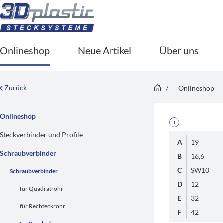
Onlineshop
Neue Artikel
Über uns
Zurück
/
Onlineshop
Onlineshop
i
Steckverbinder und Profile
A
19
Schraubverbinder
B
16,6
C
SW10
Schraubverbinder
D
12
für Quadratrohr
E
32
für Rechteckrohr
F
42