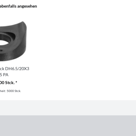
ebenfalls angesehen
tück DH6.5/20X3
5 PA
00 Stck. *
heit:
5000 Stck.