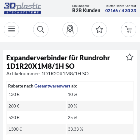
Ein Shop für
Telefonischer Kontakt
B2B Kunden
02166 / 4 30 33
Expanderverbinder für Rundrohr
1D1R20X1M8/1H SO
Artikelnummer: 1D1R20X1M8/1H SO
Rabatte nach
Gesamtwarenwert
ab:
130 €
10 %
260 €
20 %
520 €
25 %
1300 €
33,33 %