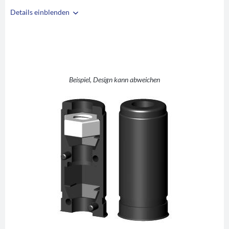
Details einblenden
i
A
20
B
18
C
M8
D
10
Beispiel, Design kann abweichen
E
30
F
42