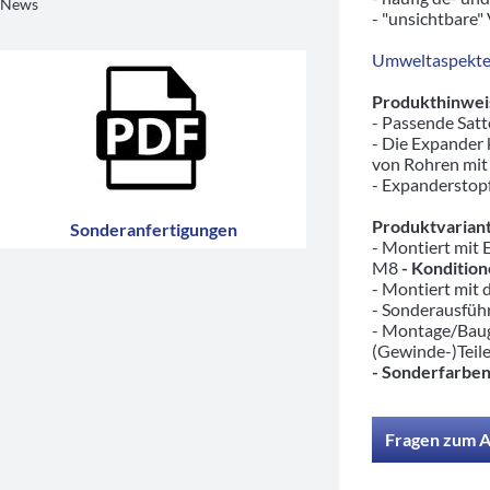
News
- "unsichtbare"
Umweltaspekte/
Produkthinwei
- Passende Sat
- Die Expander
von Rohren mit
- Expanderstopf
Produktvariant
Sonderanfertigungen
- Montiert mit
M8
- Kondition
- Montiert mit 
- Sonderausfü
- Montage/Baug
(Gewinde-)Teil
- Sonderfarben
Fragen zum A