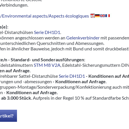
 Verbindungen.
Environmental aspects/Aspects écologiques
s(e)
:
tel-Distanzhülsen
Serie DH1D1
.
 können angeschlossen werden an
Gelenkverbinder
mit passendem
 unterschiedlichen Querschnitten und Abmessungen.
en in ähnlicher Bauweise, jedoch mit Bund und somit druckbelas
e/n - Standard- und Sonderausführungen
:
 Edelstahlmuttern
STM M8 V2A
, Edelstahl-Sicherungsmuttern DI
en auf Anfrage
.
drehbarer Sattel-Distanzhülse
Serie DH1D1
- Konditionen auf An
hrungen und -abmessungen
- Konditionen auf Anfrage
.
ruppen-Montage/Sonderverpackung/Konfektionierung auch mit pas
en -
Konditionen auf Anfrage.
 ab 3.000 Stück
. Aufpreis in der Regel 10 % auf Standardfarbe Sc
rtikel?