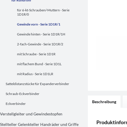
für Rundrohr
für 6-kt-Schrauben/-Muttern - Serie
1D1R/0
Gewinde vorn - Serie 1D1R/1
Gewinde hinten - Serie 1D1R/1H
2-fach-Gewinde - Serie 1D1R/2
mit Schraube - Serie 1D1R
mit flachem Bund - Serie 1D1L
mit Radius - Serie 1D1LR
Satteldistanzstücke für Expanderverbinder
Schraub-Eckverbinder
Beschreibung
Eckverbinder
Verstellgleiter und Gewindestopfen
Produktinfor
Stellteller Gelenkteller Handräder und Griffe