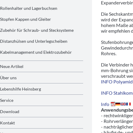
Expanderverbin
Rollenhalter und Lagerbuchsen
Die Sechskantm
Stopfen Kappen und Gleiter
wird der Expand
hohem Maße abh
Zubehör für Schraub- und Stecksysteme
wir empfehlen d
Distanzhülsen und Unterlegscheiben
Stufenbohrunge
Gewindedurchme
Kabelmanagement und Elektrozubehör
Rohres.
Die Verbinder 
Neue Artikel
mm-Bohrung sin
verschraubt we
Über uns
INFO Polyamid 
Lebenshilfe Heinsberg
INFO Stahlkom
Service
Info
Anwendungsbeis
Download
- rechtwinklige
- Rohrverlänger
Kontakt
- nachträgliche
- häufig de- un