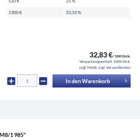
520 €
25 %
1300 €
33,33 %
32,83 €
/ 100 Stck.
Verpackungseinheit:
1000 Stck.
zzgl. MwSt.
zzgl. Versandkosten
In den
Warenkorb
2M8/1 985"