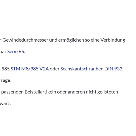
 Gewindedurchmesser und ermöglichen so eine Verbindung
tbar
Serie RS
.
N 985
STM M8/985 V2A
oder
Sechskantschrauben DIN 933
frage
.
senden Beistellartikeln oder anderen nicht gelisteten
hwarz.