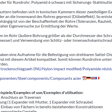
der für Rundrohr; Polyamid 6 schwarz mit Sicherungs-Stahlmutter
uttern befinden sich in konischen Kammern dieser zweiteiligen
er an die Innenwand des Rohres gepresst (Dübeleffekt). So entste
ängig ist von der Beschaffenheit der Rohre (Toleranzen, Rauhei
aher Eigenversuche zur Ermittlung der Werte.
n im Rohr (äußere Bohrung größer als der Durchmesser des Schr
sser) und Verwendung von Schlitz- oder Innensechskantschrau
haben eine Aufnahme für die Befestigung von drehbaren Sattel-D
d mit diesem Artikel kompatibel. Somit können Rundrohre unters
rden.
trockenschlagzaeh (PA)/Nylon impact modified/Polyamide résista
ponenten/Steel components/Composants acier
piele/Examples of use/Exemples d'utilisation
:
r Anschluss an Traversen
ung (1 Expander mit Mutter, 1 Expander mit Schraube)
r Einbau von Fächern in bereits bestehenden Konstruktionen
d remontierte Gestelle