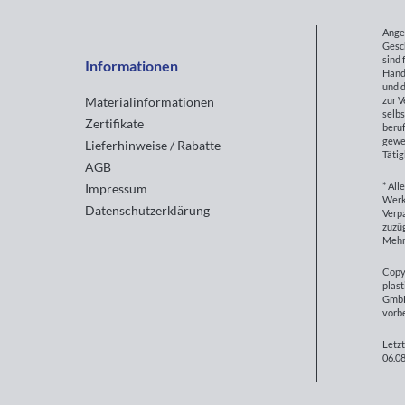
Ange
Gesc
sind 
Informationen
Hand
und d
zur 
Materialinformationen
selbs
Zertifikate
beruf
gewe
Lieferhinweise / Rabatte
Tätig
AGB
* All
Impressum
Werk
Datenschutzerklärung
Verp
zuzüg
Mehr
Copy
plast
GmbH
vorb
Letzt
06.08