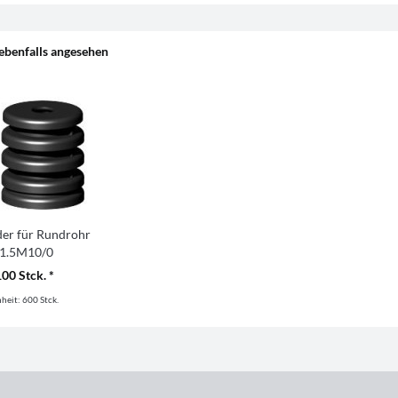
ebenfalls angesehen
er für Rundrohr
1.5M10/0
100 Stck. *
nheit:
600 Stck.