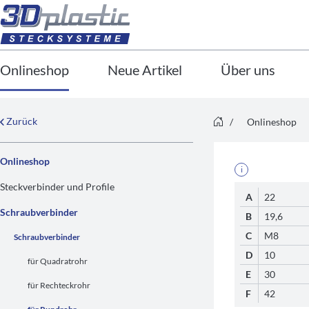
Onlineshop
Neue Artikel
Über uns
Zurück
/
Onlineshop
Onlineshop
i
Steckverbinder und Profile
A
22
Schraubverbinder
B
19,6
C
M8
Schraubverbinder
D
10
für Quadratrohr
E
30
für Rechteckrohr
F
42