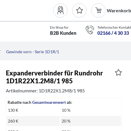
Warenkorb
Ein Shop für
Telefonischer Kontakt
B2B Kunden
02166 / 4 30 33
/
Gewinde vorn - Serie 1D1R/1
Expanderverbinder für Rundrohr
1D1R22X1.2M8/1 985
Artikelnummer: 1D1R22X1.2M8/1 985
Rabatte nach
Gesamtwarenwert
ab:
130 €
10 %
260 €
20 %