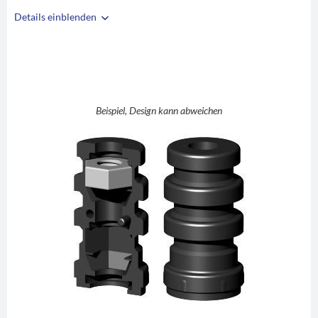
Details einblenden
i
A
25
B
22
C
M8
D
10
Beispiel, Design kann abweichen
E
30
F
42