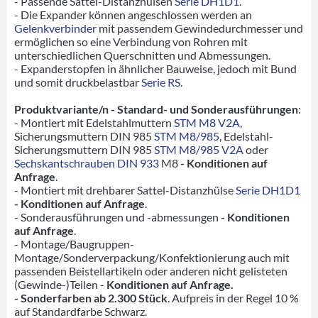
- Passende Sattel-Distanzhülsen
Serie DH1D1
.
- Die Expander können angeschlossen werden an
Gelenkverbinder
mit passendem Gewindedurchmesser und
ermöglichen so eine Verbindung von Rohren mit
unterschiedlichen Querschnitten und Abmessungen.
- Expanderstopfen in ähnlicher Bauweise, jedoch mit Bund
und somit druckbelastbar
Serie RS
.
Produktvariante/n - Standard- und Sonderausführungen
:
- Montiert mit Edelstahlmuttern
STM M8 V2A
,
Sicherungsmuttern DIN 985
STM M8/985
, Edelstahl-
Sicherungsmuttern DIN 985
STM M8/985 V2A
oder
Sechskantschrauben DIN 933
M8
- Konditionen auf
Anfrage
.
- Montiert mit drehbarer Sattel-Distanzhülse
Serie DH1D1
- Konditionen auf Anfrage
.
- Sonderausführungen und -abmessungen
- Konditionen
auf Anfrage
.
- Montage/Baugruppen-
Montage/Sonderverpackung/Konfektionierung auch mit
passenden Beistellartikeln oder anderen nicht gelisteten
(Gewinde-)Teilen -
Konditionen auf Anfrage.
- Sonderfarben ab 2.300 Stück
. Aufpreis in der Regel 10 %
auf Standardfarbe Schwarz.