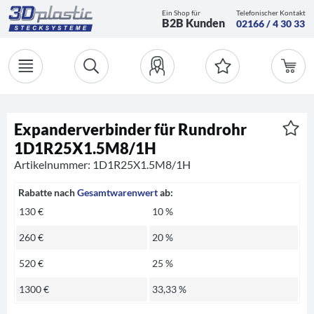
Ein Shop für
Telefonischer Kontakt
B2B Kunden
02166 / 4 30 33
Expanderverbinder für Rundrohr
1D1R25X1.5M8/1H
Artikelnummer: 1D1R25X1.5M8/1H
Rabatte nach
Gesamtwarenwert
ab:
130 €
10 %
260 €
20 %
520 €
25 %
1300 €
33,33 %