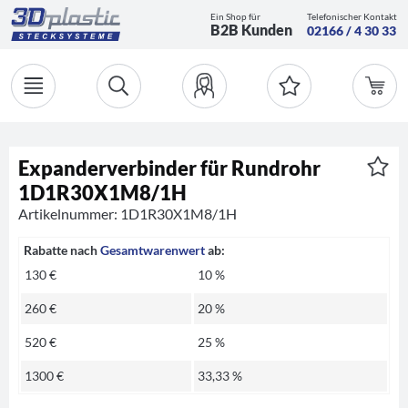
Ein Shop für
Telefonischer Kontakt
B2B Kunden
02166 / 4 30 33
Expanderverbinder für Rundrohr
1D1R30X1M8/1H
Artikelnummer: 1D1R30X1M8/1H
Rabatte nach
Gesamtwarenwert
ab:
130 €
10 %
260 €
20 %
520 €
25 %
1300 €
33,33 %