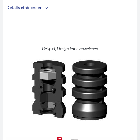
Details einblenden
i
A
30
B
28
C
M8
D
10
Beispiel, Design kann abweichen
E
30
F
42