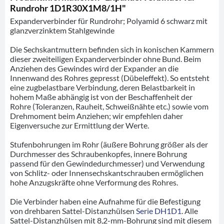
Rundrohr 1D1R30X1M8/1H"
Expanderverbinder für Rundrohr; Polyamid 6 schwarz mit
glanzverzinktem Stahlgewinde
Die Sechskantmuttern befinden sich in konischen Kammern
dieser zweiteiligen Expanderverbinder ohne Bund. Beim
Anziehen des Gewindes wird der Expander an die
Innenwand des Rohres gepresst (Dübeleffekt). So entsteht
eine zugbelastbare Verbindung, deren Belastbarkeit in
hohem Maße abhängig ist von der Beschaffenheit der
Rohre (Toleranzen, Rauheit, Schweißnähte etc.) sowie vom
Drehmoment beim Anziehen; wir empfehlen daher
Eigenversuche zur Ermittlung der Werte.
Stufenbohrungen im Rohr (äußere Bohrung größer als der
Durchmesser des Schraubenkopfes, innere Bohrung
passend für den Gewindedurchmesser) und Verwendung
von Schlitz- oder Innensechskantschrauben ermöglichen
hohe Anzugskräfte ohne Verformung des Rohres.
Die Verbinder haben eine Aufnahme für die Befestigung
von drehbaren Sattel-Distanzhülsen
Serie DH1D1
. Alle
Sattel-Distanzhülsen mit 8,2-mm-Bohrung sind mit diesem