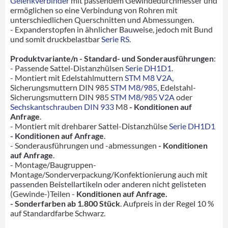
Gelenkverbinder
mit passendem Gewindedurchmesser und
ermöglichen so eine Verbindung von Rohren mit
unterschiedlichen Querschnitten und Abmessungen.
- Expanderstopfen in ähnlicher Bauweise, jedoch mit Bund
und somit druckbelastbar
Serie RS
.
Produktvariante/n - Standard- und Sonderausführungen
:
- Passende Sattel-Distanzhülsen
Serie DH1D1
.
- Montiert mit Edelstahlmuttern
STM M8 V2A
,
Sicherungsmuttern DIN 985
STM M8/985
, Edelstahl-
Sicherungsmuttern DIN 985
STM M8/985 V2A
oder
Sechskantschrauben DIN 933
M8
- Konditionen auf
Anfrage
.
- Montiert mit drehbarer Sattel-Distanzhülse
Serie DH1D1
- Konditionen auf Anfrage
.
- Sonderausführungen und -abmessungen
- Konditionen
auf Anfrage
.
- Montage/Baugruppen-
Montage/Sonderverpackung/Konfektionierung auch mit
passenden Beistellartikeln oder anderen nicht gelisteten
(Gewinde-)Teilen -
Konditionen auf Anfrage.
- Sonderfarben ab 1.800 Stück
. Aufpreis in der Regel 10 %
auf Standardfarbe Schwarz.