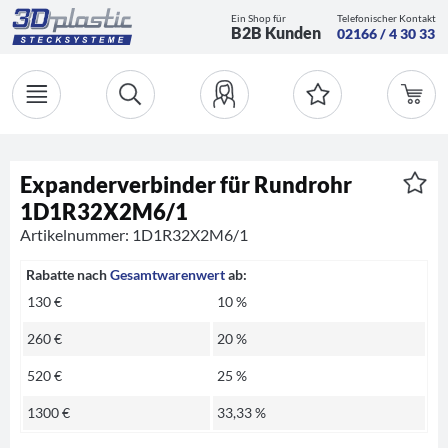
Ein Shop für
Telefonischer Kontakt
B2B Kunden
02166 / 4 30 33
Expanderverbinder für Rundrohr
1D1R32X2M6/1
Artikelnummer: 1D1R32X2M6/1
Rabatte nach
Gesamtwarenwert
ab:
130 €
10 %
260 €
20 %
520 €
25 %
1300 €
33,33 %