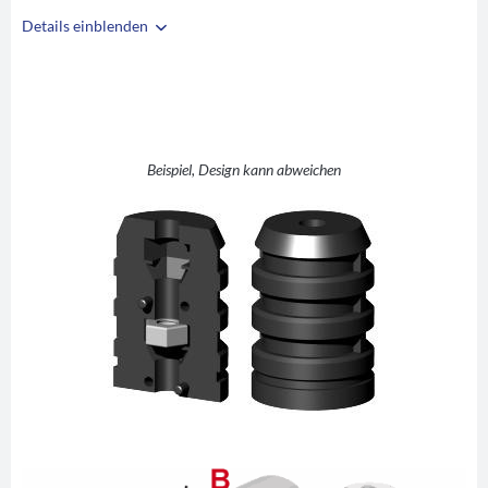
Details einblenden
i
A
32
B
28
C
M6
D
12
Beispiel, Design kann abweichen
E
32
F
41,5