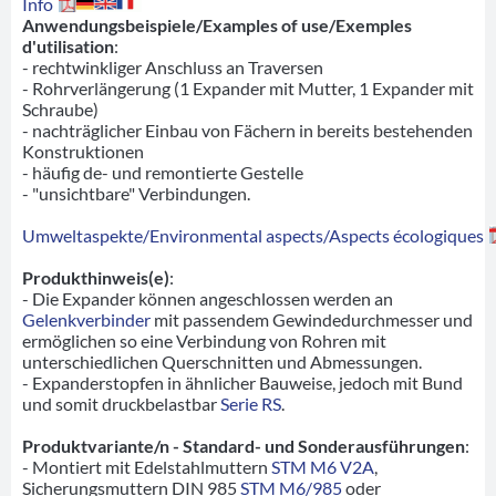
Info
Anwendungsbeispiele/Examples of use/Exemples
d'utilisation
:
- rechtwinkliger Anschluss an Traversen
- Rohrverlängerung (1 Expander mit Mutter, 1 Expander mit
Schraube)
- nachträglicher Einbau von Fächern in bereits bestehenden
Konstruktionen
- häufig de- und remontierte Gestelle
- "unsichtbare" Verbindungen.
Umweltaspekte/Environmental aspects/Aspects écologiques
Produkthinweis(e)
:
- Die Expander können angeschlossen werden an
Gelenkverbinder
mit passendem Gewindedurchmesser und
ermöglichen so eine Verbindung von Rohren mit
unterschiedlichen Querschnitten und Abmessungen.
- Expanderstopfen in ähnlicher Bauweise, jedoch mit Bund
und somit druckbelastbar
Serie RS
.
Produktvariante/n - Standard- und Sonderausführungen
:
- Montiert mit Edelstahlmuttern
STM M6 V2A
,
Sicherungsmuttern DIN 985
STM M6/985
oder