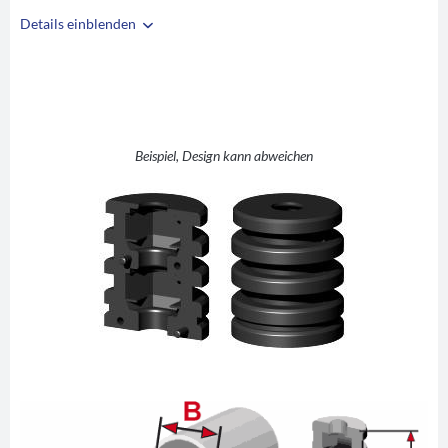
Details einblenden
i
A
38
B
35,6
C
SW17
D
10
Beispiel, Design kann abweichen
E
30
F
42