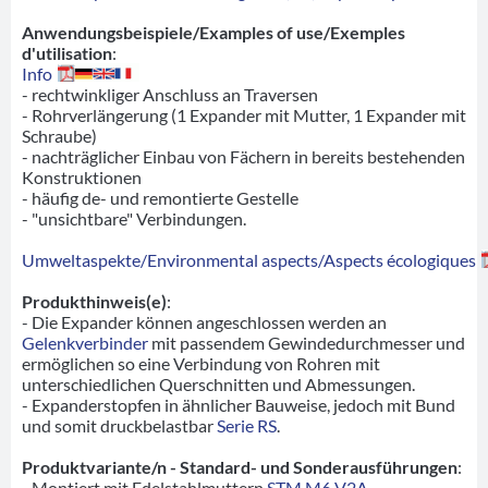
Anwendungsbeispiele/Examples of use/Exemples
d'utilisation
:
Info
- rechtwinkliger Anschluss an Traversen
- Rohrverlängerung (1 Expander mit Mutter, 1 Expander mit
Schraube)
- nachträglicher Einbau von Fächern in bereits bestehenden
Konstruktionen
- häufig de- und remontierte Gestelle
- "unsichtbare" Verbindungen.
Umweltaspekte/Environmental aspects/Aspects écologiques
Produkthinweis(e)
:
- Die Expander können angeschlossen werden an
Gelenkverbinder
mit passendem Gewindedurchmesser und
ermöglichen so eine Verbindung von Rohren mit
unterschiedlichen Querschnitten und Abmessungen.
- Expanderstopfen in ähnlicher Bauweise, jedoch mit Bund
und somit druckbelastbar
Serie RS
.
Produktvariante/n - Standard- und Sonderausführungen
:
- Montiert mit Edelstahlmuttern
STM M6 V2A
,