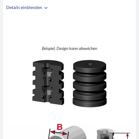
Details einblenden
i
A
40
B
35
C
SW10
D
12
Beispiel, Design kann abweichen
E
32
F
42