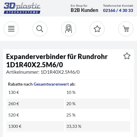
Ein Shop für
Telefonischer Kontakt
B2B Kunden
02166 / 4 30 33
Expanderverbinder für Rundrohr
1D1R40X2.5M6/0
Artikelnummer: 1D1R40X2.5M6/0
Rabatte nach
Gesamtwarenwert
ab:
130 €
10 %
260 €
20 %
520 €
25 %
1300 €
33,33 %