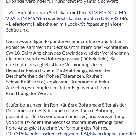
Expanderverbinder für Rundrohr; Polyamid 6 schwarz
- Zur Aufnahme von Sechskantmuttern
STM M6
,
STM M6
V2A
,
STM M6/985
oder
Sechskantschrauben DIN 933
M6.
- Lieferform: Halbschalen mit Loch-/Stiftpassung in loser
Schüttung.
Diese zweiteiligen Expanderverbinder ohne Bund haben
konische Kammern für Sechskantmuttern oder -schrauben
SW 10. Beim Anziehen des Gewindes wird der Verbinder an
die Innenwand des Rohres gepresst (Dübeleffekt). So
entsteht eine zugbelastbare Verbindung, deren
Belastbarkeit in hohem Maße abhängig ist von der
Beschaffenheit der Rohre (Toleranzen, Rauheit,
Schweißnähte etc.) sowie vom Drehmoment beim
Anziehen; wir empfehlen daher Eigenversuche zur
Ermittlung der Werte.
Stufenbohrungen im Rohr (äußere Bohrung größer als der
Durchmesser des Schraubenkopfes, innere Bohrung
passend für den Gewindedurchmesser) und Verwendung
von Schlitz- oder Innensechskantschrauben ermöglichen
hohe Anzugskräfte ohne Verformung des Rohres.
INFO Polyamid trockenschlagzaeh (PA)/Nylon impact modified