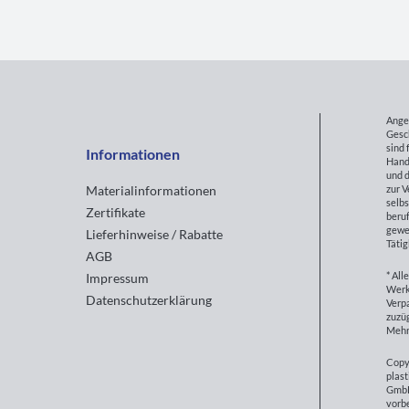
Ange
Gesc
sind 
Informationen
Hand
und d
zur 
Materialinformationen
selbs
Zertifikate
beruf
gewe
Lieferhinweise / Rabatte
Tätig
AGB
* All
Impressum
Werk
Datenschutzerklärung
Verp
zuzüg
Mehr
Copy
plast
GmbH
vorb