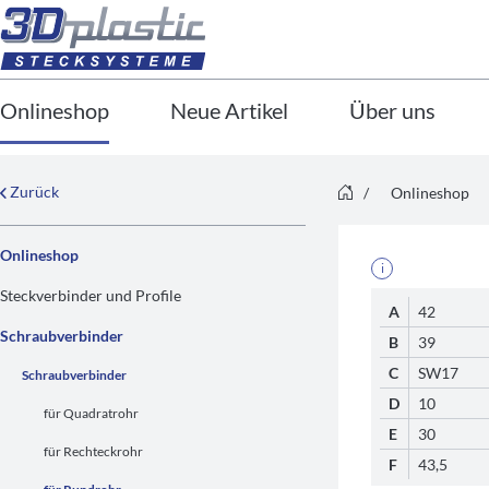
Onlineshop
Neue Artikel
Über uns
Zurück
/
Onlineshop
Onlineshop
i
Steckverbinder und Profile
A
42
Schraubverbinder
B
39
C
SW17
Schraubverbinder
D
10
für Quadratrohr
E
30
für Rechteckrohr
F
43,5