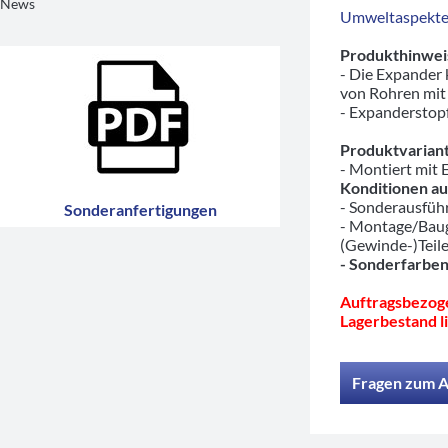
News
Umweltaspekte/
Produkthinwei
- Die Expander
von Rohren mit
- Expanderstopf
Produktvariant
- Montiert mit
Konditionen au
- Sonderausfü
Sonderanfertigungen
- Montage/Baug
(Gewinde-)Teil
- Sonderfarben
Auftragsbezoge
Lagerbestand li
Fragen zum A