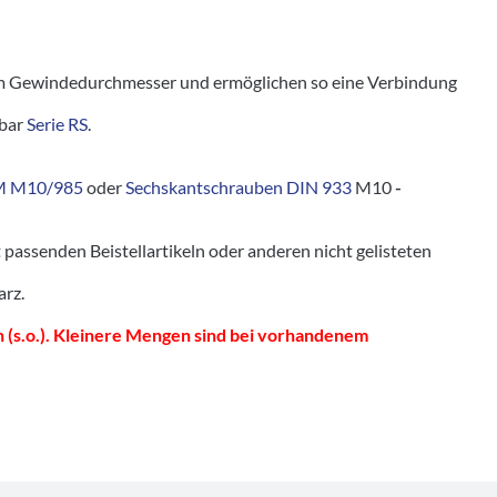
 Gewindedurchmesser und ermöglichen so eine Verbindung
tbar
Serie RS
.
M M10/985
oder
Sechskantschrauben DIN 933
M10
-
senden Beistellartikeln oder anderen nicht gelisteten
arz.
 (s.o.). Kleinere Mengen sind bei vorhandenem