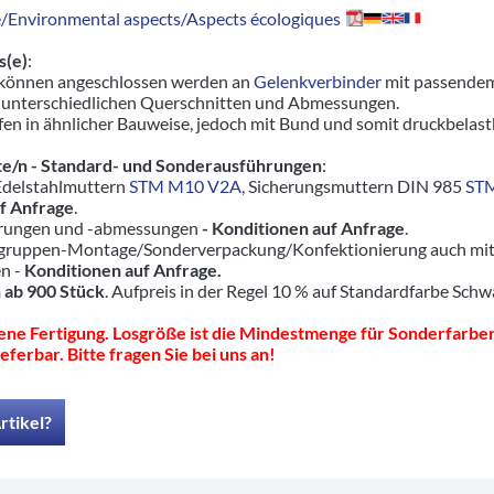
Environmental aspects/Aspects écologiques
s(e)
:
 können angeschlossen werden an
Gelenkverbinder
mit passendem
 unterschiedlichen Querschnitten und Abmessungen.
en in ähnlicher Bauweise, jedoch mit Bund und somit druckbelas
e/n - Standard- und Sonderausführungen
:
 Edelstahlmuttern
STM M10 V2A
, Sicherungsmuttern DIN 985
ST
f Anfrage
.
hrungen und -abmessungen
- Konditionen auf Anfrage
.
ruppen-Montage/Sonderverpackung/Konfektionierung auch mit pas
en -
Konditionen auf Anfrage.
 ab 900 Stück
. Aufpreis in der Regel 10 % auf Standardfarbe Schw
ne Fertigung. Losgröße ist die Mindestmenge für Sonderfarben
eferbar. Bitte fragen Sie bei uns an!
rtikel?