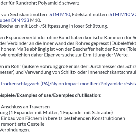
der für Rundrohr; Polyamid 6 schwarz
e von Sechskantmuttern
STM M10
, Edelstahlmuttern
STM M10 V
auben DIN 933
M10.
albschalen mit Loch-/Stiftpassung in loser Schüttung.
igen Expanderverbinder ohne Bund haben konische Kammern für 
er Verbinder an die Innenwand des Rohres gepresst (Dübeleffekt)
n hohem Maße abhängig ist von der Beschaffenheit der Rohre (To
wir empfehlen daher Eigenversuche zur Ermittlung der Werte.
n im Rohr (äußere Bohrung größer als der Durchmesser des Schr
sser) und Verwendung von Schlitz- oder Innensechskantschrau
trockenschlagzaeh (PA)/Nylon impact modified/Polyamide résista
piele/Examples of use/Exemples d'utilisation
:
r Anschluss an Traversen
ung (1 Expander mit Mutter, 1 Expander mit Schraube)
r Einbau von Fächern in bereits bestehenden Konstruktionen
d remontierte Gestelle
 Verbindungen.