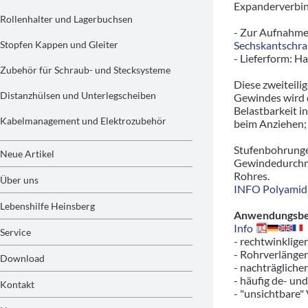
Expanderverbin
Rollenhalter und Lagerbuchsen
- Zur Aufnahm
Stopfen Kappen und Gleiter
Sechskantschr
- Lieferform: H
Zubehör für Schraub- und Stecksysteme
Diese zweiteil
Distanzhülsen und Unterlegscheiben
Gewindes wird d
Belastbarkeit i
Kabelmanagement und Elektrozubehör
beim Anziehen; 
Stufenbohrunge
Neue Artikel
Gewindedurchme
Rohres.
Über uns
INFO Polyamid 
Lebenshilfe Heinsberg
Anwendungsbeis
Info
Service
- rechtwinklige
- Rohrverlänger
Download
- nachträgliche
- häufig de- un
Kontakt
- "unsichtbare"