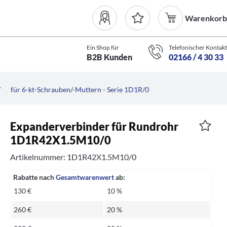
Warenkorb
Ein Shop für
Telefonischer Kontakt
B2B Kunden
02166 / 4 30 33
/
für 6-kt-Schrauben/-Muttern - Serie 1D1R/0
Expanderverbinder für Rundrohr
1D1R42X1.5M10/0
Artikelnummer: 1D1R42X1.5M10/0
Rabatte nach
Gesamtwarenwert
ab:
130 €
10 %
260 €
20 %