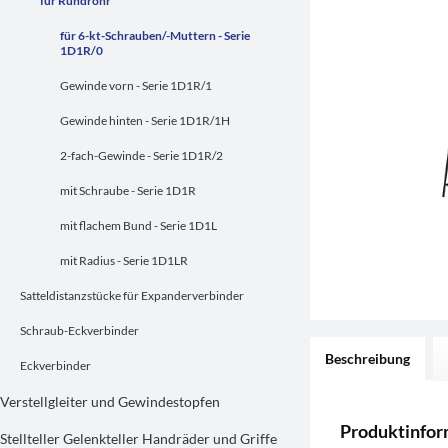
für Rundrohr
für 6-kt-Schrauben/-Muttern - Serie
1D1R/0
Gewinde vorn - Serie 1D1R/1
Gewinde hinten - Serie 1D1R/1H
2-fach-Gewinde - Serie 1D1R/2
mit Schraube - Serie 1D1R
mit flachem Bund - Serie 1D1L
mit Radius - Serie 1D1LR
Satteldistanzstücke für Expanderverbinder
Schraub-Eckverbinder
Beschreibung
Eckverbinder
Verstellgleiter und Gewindestopfen
Produktinfor
Stellteller Gelenkteller Handräder und Griffe