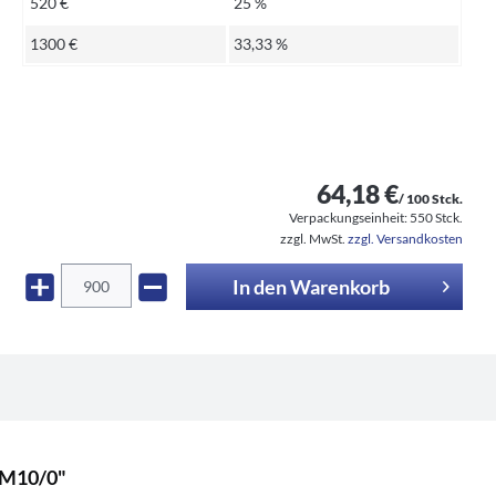
520 €
25 %
1300 €
33,33 %
64,18 €
/ 100 Stck.
Verpackungseinheit:
550 Stck.
zzgl. MwSt.
zzgl. Versandkosten
In den
Warenkorb
5M10/0"