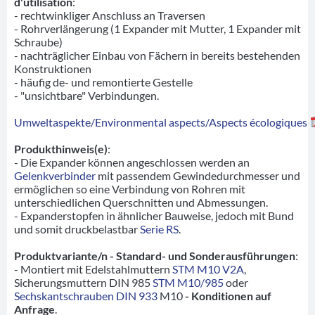
d'utilisation
:
- rechtwinkliger Anschluss an Traversen
- Rohrverlängerung (1 Expander mit Mutter, 1 Expander mit
Schraube)
- nachträglicher Einbau von Fächern in bereits bestehenden
Konstruktionen
- häufig de- und remontierte Gestelle
- "unsichtbare" Verbindungen.
Umweltaspekte/Environmental aspects/Aspects écologiques
Produkthinweis(e)
:
- Die Expander können angeschlossen werden an
Gelenkverbinder
mit passendem Gewindedurchmesser und
ermöglichen so eine Verbindung von Rohren mit
unterschiedlichen Querschnitten und Abmessungen.
- Expanderstopfen in ähnlicher Bauweise, jedoch mit Bund
und somit druckbelastbar
Serie RS
.
Produktvariante/n - Standard- und Sonderausführungen
:
- Montiert mit Edelstahlmuttern
STM M10 V2A
,
Sicherungsmuttern DIN 985
STM M10/985
oder
Sechskantschrauben DIN 933
M10
- Konditionen auf
Anfrage
.