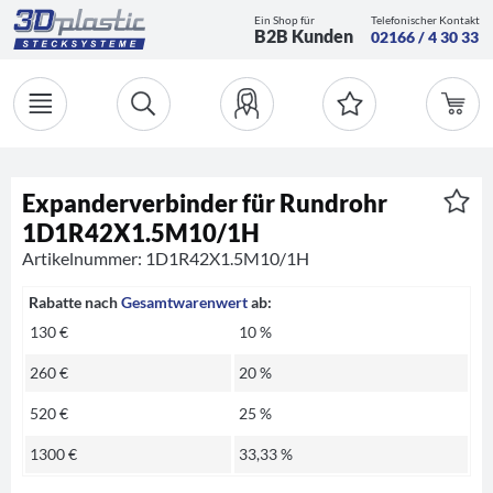
Ein Shop für
Telefonischer Kontakt
B2B Kunden
02166 / 4 30 33
Expanderverbinder für Rundrohr
1D1R42X1.5M10/1H
Artikelnummer: 1D1R42X1.5M10/1H
Rabatte nach
Gesamtwarenwert
ab:
130 €
10 %
260 €
20 %
520 €
25 %
1300 €
33,33 %