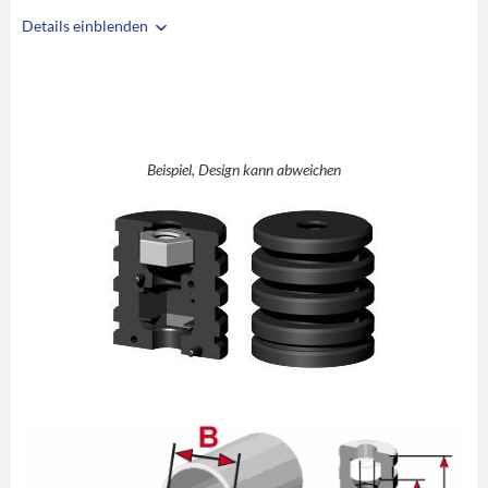
Details einblenden
i
A
42
B
39
C
M10
D
10
Beispiel, Design kann abweichen
E
30
F
43,5