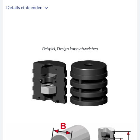
Details einblenden
i
A
45
B
41
C
M10
D
10
Beispiel, Design kann abweichen
E
30
F
43