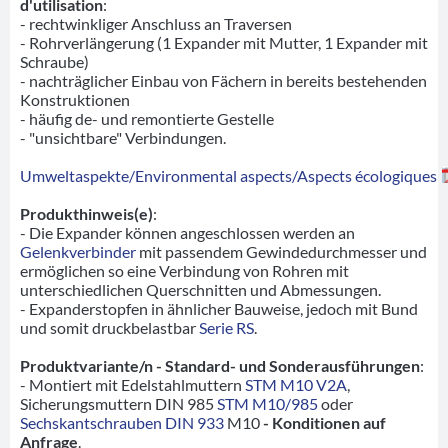
d'utilisation
:
- rechtwinkliger Anschluss an Traversen
- Rohrverlängerung (1 Expander mit Mutter, 1 Expander mit
Schraube)
- nachträglicher Einbau von Fächern in bereits bestehenden
Konstruktionen
- häufig de- und remontierte Gestelle
- "unsichtbare" Verbindungen.
Umweltaspekte/Environmental aspects/Aspects écologiques
Produkthinweis(e)
:
- Die Expander können angeschlossen werden an
Gelenkverbinder
mit passendem Gewindedurchmesser und
ermöglichen so eine Verbindung von Rohren mit
unterschiedlichen Querschnitten und Abmessungen.
- Expanderstopfen in ähnlicher Bauweise, jedoch mit Bund
und somit druckbelastbar
Serie RS
.
Produktvariante/n - Standard- und Sonderausführungen
:
- Montiert mit Edelstahlmuttern
STM M10 V2A
,
Sicherungsmuttern DIN 985
STM M10/985
oder
Sechskantschrauben DIN 933
M10
- Konditionen auf
Anfrage
.