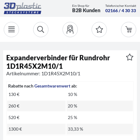
Ein Shop für
Telefonischer Kontakt
B2B Kunden
02166 / 4 30 33
Expanderverbinder für Rundrohr
1D1R45X2M10/1
Artikelnummer: 1D1R45X2M10/1
Rabatte nach
Gesamtwarenwert
ab:
130 €
10 %
260 €
20 %
520 €
25 %
1300 €
33,33 %