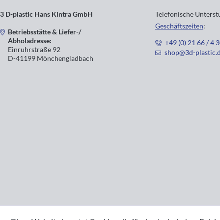
3 D-plastic Hans Kintra GmbH
Telefonische Unters
Geschäftszeiten
:
Betriebsstätte & Liefer-/
Abholadresse:
+49 (0) 21 66 / 4 
Einruhrstraße 92
shop@3d-plastic.
D-41199 Mönchengladbach