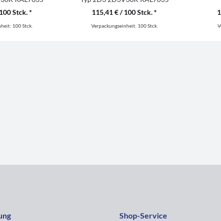
100 Stck. *
115,41 € / 100 Stck. *
1
nheit:
100 Stck.
Verpackungseinheit:
100 Stck.
V
ung
Shop-Service