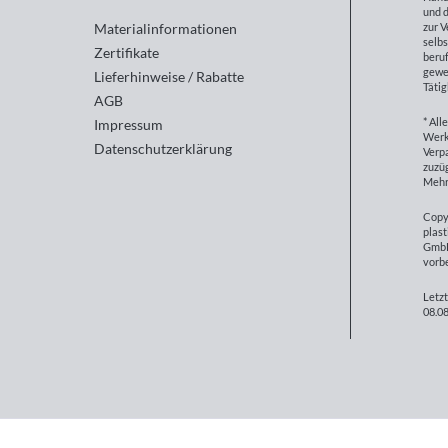
und d
zur 
Materialinformationen
selbs
Zertifikate
beruf
gewe
Lieferhinweise / Rabatte
Tätig
AGB
* All
Impressum
Werk
Datenschutzerklärung
Verp
zuzüg
Mehr
Copy
plast
GmbH
vorb
Letzt
08.08