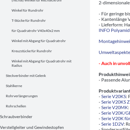
(rechte) Winkel für Rechteckrohr
2-dimensionaler
Winkel für Rundrohr
- Für geringe bi
- Kantenlänge V
T-Stücke für Rundrohr
- Lieferform: Ha
INFO Polyamid 
für Quadratrohr V40x40x2 mm
Montagehinwei
Winkel mit Abgang für Quadratrohr
Kreuzstücke für Rundrohr
Umweltaspekte/
Winkel mit Abgang für Quadratrohr mit
- Auch in unvo
Radius
Produkthinwei
Steckverbinder mit Gelenk
- Passende Alu
Stahlkerne
Produktvariant
-
Serie V20KS
: 
Rohrverlängerungen
-
Serie V20KS 
Rohrschellen
-
Serie V20MK
:
-
Serie V20K/
Schraubverbinder
-
Serie V20K fü
-
Serie 1D2V
: R
Verstellgleiter und Gewindestopfen
- Sonderausfü