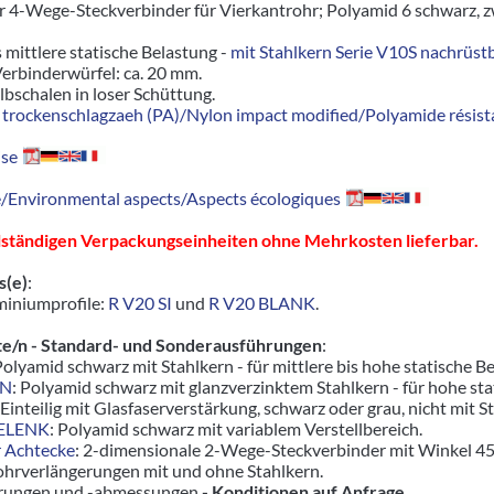
 4-Wege-Steckverbinder für Vierkantrohr; Polyamid 6 schwarz, z
s mittlere statische Belastung -
mit Stahlkern Serie V10S nachrüst
erbinderwürfel: ca. 20 mm.
lbschalen in loser Schüttung.
trockenschlagzaeh (PA)/Nylon impact modified/Polyamide résista
se
Environmental aspects/Aspects écologiques
llständigen Verpackungseinheiten ohne Mehrkosten lieferbar.
s(e)
:
miniumprofile:
R V20 SI
und
R V20 BLANK
.
e/n - Standard- und Sonderausführungen
:
Polyamid schwarz mit Stahlkern - für mittlere bis hohe statische B
ZN
: Polyamid schwarz mit glanzverzinktem Stahlkern - für hohe s
 Einteilig mit Glasfaserverstärkung, schwarz oder grau, nicht mit 
GELENK
: Polyamid schwarz mit variablem Verstellbereich.
r Achtecke
: 2-dimensionale 2-Wege-Steckverbinder mit Winkel 45
ohrverlängerungen mit und ohne Stahlkern.
hrungen und -abmessungen
- Konditionen auf Anfrage
.