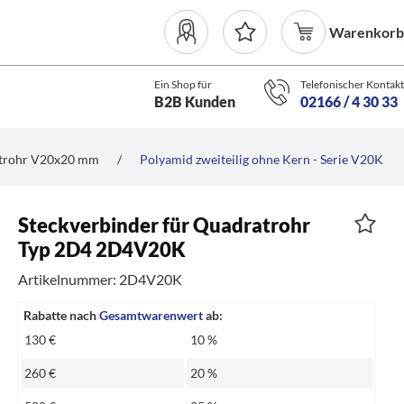
Warenkorb
Ein Shop für
Telefonischer Kontakt
B2B Kunden
02166 / 4 30 33
atrohr V20x20 mm
/
Polyamid zweiteilig ohne Kern - Serie V20K
Steckverbinder für Quadratrohr
Typ 2D4 2D4V20K
Artikelnummer: 2D4V20K
Rabatte nach
Gesamtwarenwert
ab:
130 €
10 %
260 €
20 %