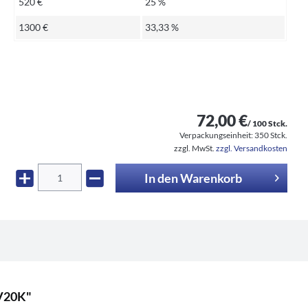
520 €
25 %
1300 €
33,33 %
72,00 €
/ 100 Stck.
Verpackungseinheit:
350 Stck.
zzgl. MwSt.
zzgl. Versandkosten
In den
Warenkorb
4V20K"