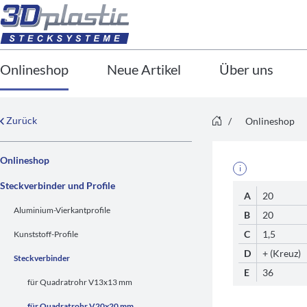
Onlineshop
Neue Artikel
Über uns
Zurück
/
Onlineshop
Onlineshop
i
Steckverbinder und Profile
A
20
Aluminium-Vierkantprofile
B
20
C
1,5
Kunststoff-Profile
D
+ (Kreuz)
Steckverbinder
E
36
für Quadratrohr V13x13 mm
für Quadratrohr V20x20 mm