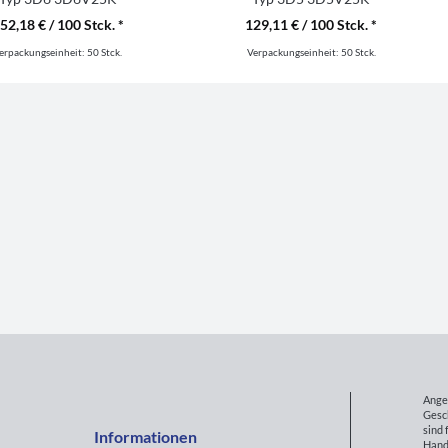
52,18 € / 100 Stck. *
129,11 € / 100 Stck. *
erpackungseinheit:
50 Stck.
Verpackungseinheit:
50 Stck.
Ange
Gesc
sind 
Informationen
Hand