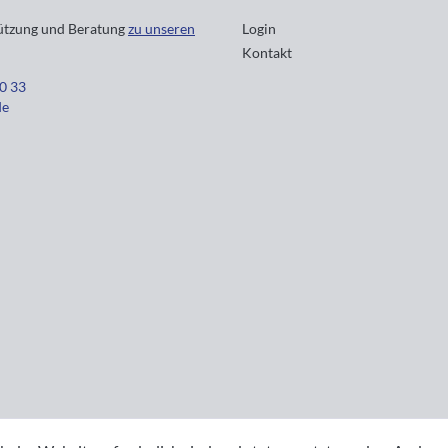
tützung und Beratung
zu unseren
Login
Kontakt
30 33
de