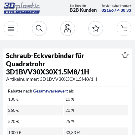
Ein Shop für
Telefonischer Kontakt
B2B Kunden
02166 / 4 30 33
Schraub-Eckverbinder für
Quadratrohr
3D1BVV30X30X1.5M8/1H
Artikelnummer: 3D1BVV30X30X1.5M8/1H
Rabatte nach
Gesamtwarenwert
ab:
130 €
10 %
260 €
20 %
520 €
25 %
1300 €
33,33 %