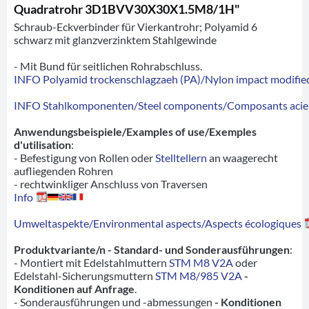
Quadratrohr 3D1BVV30X30X1.5M8/1H"
Schraub-Eckverbinder für Vierkantrohr; Polyamid 6
schwarz mit glanzverzinktem Stahlgewinde
- Mit Bund für seitlichen Rohrabschluss.
INFO Polyamid trockenschlagzaeh (PA)/Nylon impact modified
INFO Stahlkomponenten/Steel components/Composants acie
Anwendungsbeispiele/Examples of use/Exemples
d'utilisation
:
- Befestigung von Rollen oder
Stelltellern
an waagerecht
aufliegenden Rohren
- rechtwinkliger Anschluss von Traversen
Info
Umweltaspekte/Environmental aspects/Aspects écologiques
Produktvariante/n - Standard- und Sonderausführungen
:
- Montiert mit Edelstahlmuttern
STM M8 V2A
oder
Edelstahl-Sicherungsmuttern
STM M8/985 V2A
-
Konditionen auf Anfrage
.
- Sonderausführungen und -abmessungen
- Konditionen