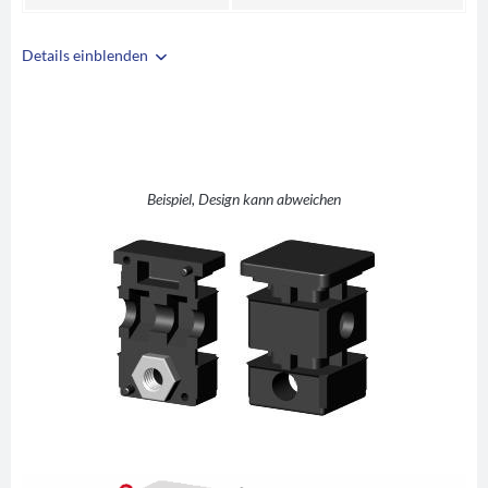
Details einblenden
i
A
30
B
30
C
1,5
D
M8
Beispiel, Design kann abweichen
E
15
F
32
G
40
H
4