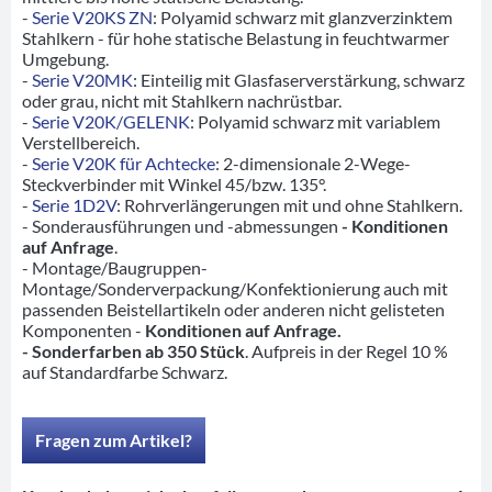
-
Serie V20KS ZN
: Polyamid schwarz mit glanzverzinktem
Stahlkern - für hohe statische Belastung in feuchtwarmer
Umgebung.
-
Serie V20MK
: Einteilig mit Glasfaserverstärkung, schwarz
oder grau, nicht mit Stahlkern nachrüstbar.
-
Serie V20K/GELENK
: Polyamid schwarz mit variablem
Verstellbereich.
-
Serie V20K für Achtecke
: 2-dimensionale 2-Wege-
Steckverbinder mit Winkel 45/bzw. 135°.
-
Serie 1D2V
: Rohrverlängerungen mit und ohne Stahlkern.
- Sonderausführungen und -abmessungen
- Konditionen
auf Anfrage
.
- Montage/Baugruppen-
Montage/Sonderverpackung/Konfektionierung auch mit
passenden Beistellartikeln oder anderen nicht gelisteten
Komponenten -
Konditionen auf Anfrage.
- Sonderfarben ab 350 Stück
. Aufpreis in der Regel 10 %
auf Standardfarbe Schwarz.
Fragen zum Artikel?