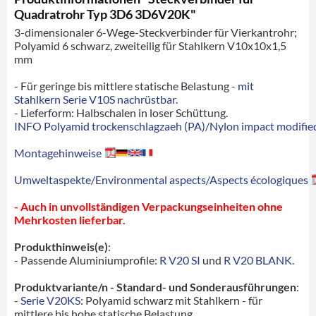
Quadratrohr Typ 3D6 3D6V20K"
3-dimensionaler 6-Wege-Steckverbinder für Vierkantrohr;
Polyamid 6 schwarz, zweiteilig für Stahlkern V10x10x1,5
mm
- Für geringe bis mittlere statische Belastung -
mit
Stahlkern Serie V10S nachrüstbar
.
- Lieferform: Halbschalen in loser Schüttung.
INFO Polyamid trockenschlagzaeh (PA)/Nylon impact modified
Montagehinweise
Umweltaspekte/Environmental aspects/Aspects écologiques
- Auch in unvollständigen Verpackungseinheiten ohne
Mehrkosten lieferbar.
Produkthinweis(e)
:
- Passende Aluminiumprofile:
R V20 SI
und
R V20 BLANK
.
Produktvariante/n - Standard- und Sonderausführungen
:
-
Serie V20KS
: Polyamid schwarz mit Stahlkern - für
mittlere bis hohe statische Belastung.