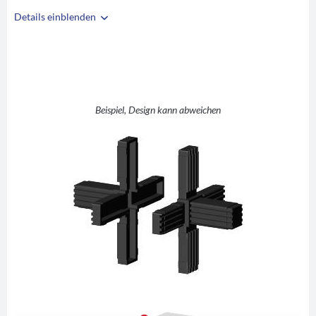
Details einblenden
i
A
20
B
20
C
1,5
D
Stern
Beispiel, Design kann abweichen
E
36