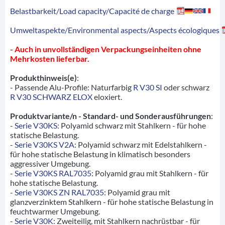
Belastbarkeit/Load capacity/Capacité de charge
Umweltaspekte/Environmental aspects/Aspects écologiques
- Auch in unvollständigen Verpackungseinheiten ohne
Mehrkosten lieferbar.
Produkthinweis(e)
:
- Passende Alu-Profile: Naturfarbig
R V30 SI
oder schwarz
R V30 SCHWARZ ELOX
eloxiert.
Produktvariante/n - Standard- und Sonderausführungen
:
-
Serie V30KS
: Polyamid schwarz mit Stahlkern - für hohe
statische Belastung.
-
Serie V30KS V2A
: Polyamid schwarz mit Edelstahlkern -
für hohe statische Belastung in klimatisch besonders
aggressiver Umgebung.
-
Serie V30KS RAL7035
: Polyamid grau mit Stahlkern - für
hohe statische Belastung.
-
Serie V30KS ZN RAL7035
: Polyamid grau mit
glanzverzinktem Stahlkern - für hohe statische Belastung in
feuchtwarmer Umgebung.
-
Serie V30K
: Zweiteilig, mit Stahlkern nachrüstbar - für