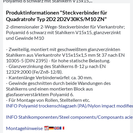
Polyamid 6 schwarz mit Stahlkern V15x15,...
Produktinformationen "Steckverbinder für
Quadratrohr Typ 2D2 2D2V30KS/M10 ZN"
2-dimensionaler 2-Wege-Steckverbinder für Vierkantrohr;
Polyamid 6 schwarz mit Stahlkern V15x15, glanzverzinkt
und Gewinde M10
- Zweiteilig, montiert mit geschweißtem glanzverzinkten
Stahlkern aus Vierkantrohr V15x15x1,5 mm St 37 nach EN
10305-5 (DIN 2395) - für hohe statische Belastung.
- Glanzverzinkung des Stahlkerns 8-12 µ nach EN
12329:2000 (Fe/Zn8-12/B).
- Kantenlänge Verbinderwürfel: ca. 30 mm.
- Gewinde geschnitten durch beide Wandungen des
Stahlkerns und einen montierten Block aus
glasfaserverstärktem Polyamid 6.
- Für Montage von Rollen, Stelltellern etc.
INFO Polyamid trockenschlagzaeh (PA)/Nylon impact modified
INFO Stahlkomponenten/Steel components/Composants acie
Montagehinweise