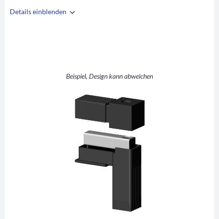
Details einblenden
i
A
30
B
30
C
2
D
L (rechter Winkel)
Beispiel, Design kann abweichen
E
48