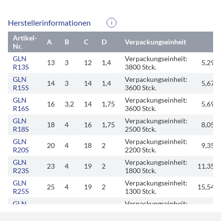
Herstellerinformationen
i
Artikel-
A
B
C
D
Verpackungseinheit
Nr.
GLN
Verpackungseinheit:
13
3
12
1,4
5,29 €
R13S
3800 Stck.
GLN
Verpackungseinheit:
14
3
14
1,4
5,67 €
R15S
3600 Stck.
GLN
Verpackungseinheit:
16
3,2
14
1,75
5,69 €
R16S
3600 Stck.
GLN
Verpackungseinheit:
18
4
16
1,75
8,05 €
R18S
2500 Stck.
GLN
Verpackungseinheit:
20
4
18
2
9,35 €
R20S
2200 Stck.
GLN
Verpackungseinheit:
23
4
19
2
11,35 € 
R23S
1800 Stck.
GLN
Verpackungseinheit:
25
4
19
2
15,54 € 
R25S
1300 Stck.
GLN
Verpackungseinheit:
28
5
20
2
18,06 € 
R28S
1200 Stck.