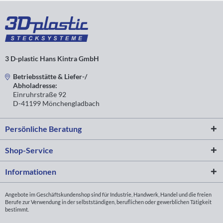
GLN
Verpackungseinheit:
30
5
20
2
21,30 € 
R30S
1000 Stck.
GLN
Verpackungseinheit:
35
5
27
2,5
26,93 € 
R35S
800 Stck.
3 D-plastic Hans Kintra GmbH
Betriebsstätte & Liefer-/
Abholadresse:
Einruhrstraße 92
D-41199 Mönchengladbach
Persönliche Beratung
Shop-Service
Informationen
Angebote im Geschäftskundenshop sind für Industrie, Handwerk, Handel und die freien
Berufe zur Verwendung in der selbstständigen, beruflichen oder gewerblichen Tätigkeit
bestimmt.