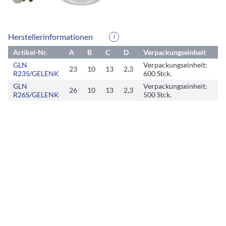
Herstellerinformationen
i
Artikel-Nr.
A
B
C
D
Verpackungseinheit
GLN
Verpackungseinheit:
23
10
13
2,3
35
R23S/GELENK
600 Stck.
GLN
Verpackungseinheit:
26
10
13
2,3
39
R26S/GELENK
500 Stck.