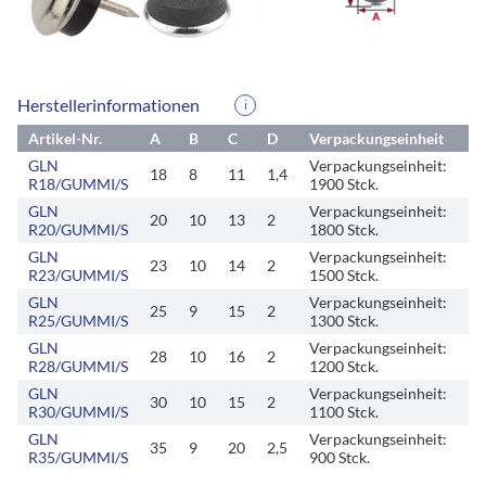
Herstellerinformationen
i
Artikel-Nr.
A
B
C
D
Verpackungseinheit
GLN
Verpackungseinheit:
18
8
11
1,4
10
R18/GUMMI/S
1900 Stck.
GLN
Verpackungseinheit:
20
10
13
2
11
R20/GUMMI/S
1800 Stck.
GLN
Verpackungseinheit:
23
10
14
2
13
R23/GUMMI/S
1500 Stck.
GLN
Verpackungseinheit:
25
9
15
2
15
R25/GUMMI/S
1300 Stck.
GLN
Verpackungseinheit:
28
10
16
2
17
R28/GUMMI/S
1200 Stck.
GLN
Verpackungseinheit:
30
10
15
2
19
R30/GUMMI/S
1100 Stck.
GLN
Verpackungseinheit:
35
9
20
2,5
24
R35/GUMMI/S
900 Stck.