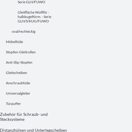
Serie GLN/FUWO
Gleitfläche Wollfilz -
halbkugelförm. - Serie
GLN/S/KUG/FUWO
oval/rechteckig
Möbelfüße
Stopfen-Gleitrollen
Anti-Slip-Stopfen
Gleitscheiben
Anschraubfüße
Universalgleiter
Türpuffer
Zubehör für Schraub- und
Stecksysteme
Distanzhülsen und Unterlegscheiben