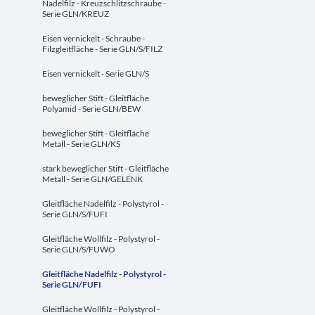
Nadelfilz - Kreuzschlitzschraube -
Serie GLN/KREUZ
Eisen vernickelt - Schraube -
Filzgleitfläche - Serie GLN/S/FILZ
Eisen vernickelt - Serie GLN/S
beweglicher Stift - Gleitfläche
Polyamid - Serie GLN/BEW
beweglicher Stift - Gleitfläche
Metall - Serie GLN/KS
stark beweglicher Stift - Gleitfläche
Metall - Serie GLN/GELENK
Gleitfläche Nadelfilz - Polystyrol -
Serie GLN/S/FUFI
Gleitfläche Wollfilz - Polystyrol -
Serie GLN/S/FUWO
Gleitfläche Nadelfilz - Polystyrol -
Serie GLN/FUFI
Gleitfläche Wollfilz - Polystyrol -