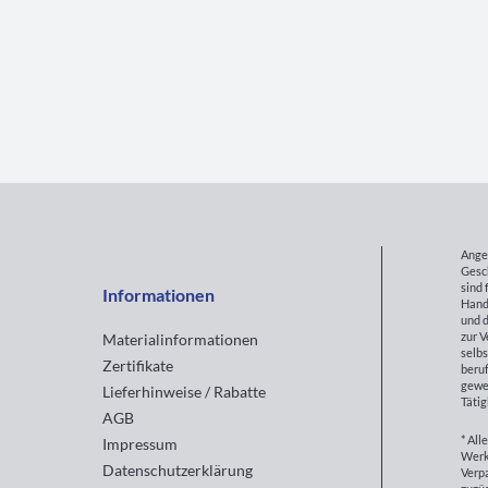
Ange
Gesc
sind 
Informationen
Hand
und d
zur 
Materialinformationen
selbs
Zertifikate
beruf
gewe
Lieferhinweise / Rabatte
Tätig
AGB
* All
Impressum
Werk
Datenschutzerklärung
Verp