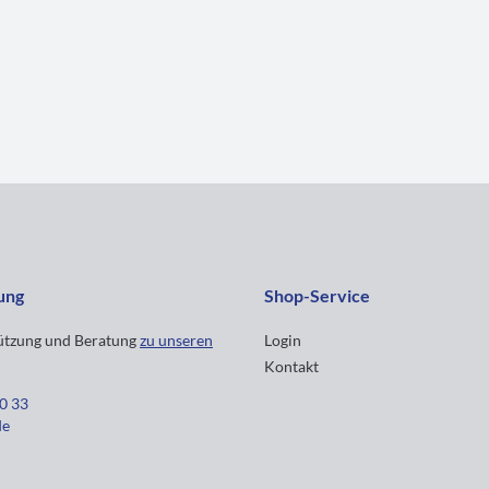
ung
Shop-Service
tützung und Beratung
zu unseren
Login
Kontakt
30 33
de