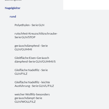
Nagelgleiter
rund
Polyethylen - Serie GLN
rutschfest-Kreuzschlitzschraube-
Serie GLN/STOP
geräuschdämpfend - Serie
GLN/GUMMI
Gleitfläche Eisen-Geräusch
dämpfend-Serie GLN/GUMMI/S
Gleifläche Nadelfilz - Serie
GLN/FILZ
Gleifläche Nadelfilz - leichte
Ausführung - Serie GLN/L/FILZ
weicher Wollfilz-besonders
geräuschdämpf.-Serie
GLN/WOLLFILZ