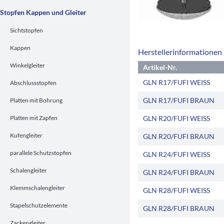
Stopfen Kappen und Gleiter
Sichtstopfen
Kappen
Herstellerinformationen
Winkelgleiter
Artikel-Nr.
GLN R17/FUFI WEISS
Abschlussstopfen
GLN R17/FUFI BRAUN
Platten mit Bohrung
Platten mit Zapfen
GLN R20/FUFI WEISS
Kufengleiter
GLN R20/FUFI BRAUN
parallele Schutzstopfen
GLN R24/FUFI WEISS
Schalengleiter
GLN R24/FUFI BRAUN
Klemmschalengleiter
GLN R28/FUFI WEISS
Stapelschutzelemente
GLN R28/FUFI BRAUN
Zackengleiter