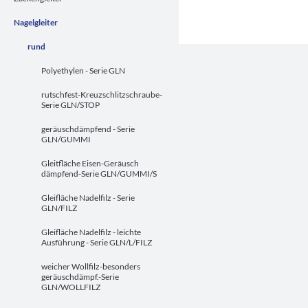
Nagelgleiter
rund
Polyethylen - Serie GLN
rutschfest-Kreuzschlitzschraube-
Serie GLN/STOP
geräuschdämpfend - Serie
GLN/GUMMI
Gleitfläche Eisen-Geräusch
dämpfend-Serie GLN/GUMMI/S
Gleifläche Nadelfilz - Serie
GLN/FILZ
Gleifläche Nadelfilz - leichte
Ausführung - Serie GLN/L/FILZ
weicher Wollfilz-besonders
geräuschdämpf.-Serie
GLN/WOLLFILZ