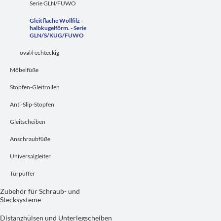
Serie GLN/FUWO
Gleitfläche Wollfilz -
halbkugelförm. - Serie
GLN/S/KUG/FUWO
oval/rechteckig
Möbelfüße
Stopfen-Gleitrollen
Anti-Slip-Stopfen
Gleitscheiben
Anschraubfüße
Universalgleiter
Türpuffer
Zubehör für Schraub- und
Stecksysteme
Distanzhülsen und Unterlegscheiben