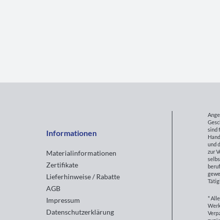
Ange
Gesc
sind 
Informationen
Hand
und d
zur 
Materialinformationen
selbs
Zertifikate
beruf
gewe
Lieferhinweise / Rabatte
Tätig
AGB
* All
Impressum
Werk
Datenschutzerklärung
Verp