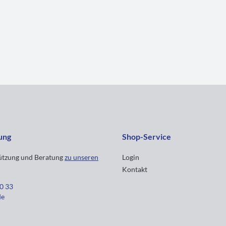
ung
Shop-Service
tützung und Beratung
zu unseren
Login
Kontakt
30 33
de