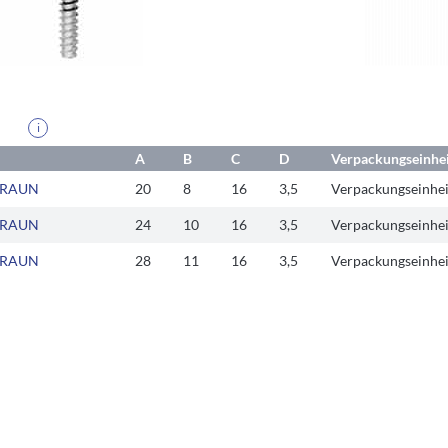
i
A
B
C
D
Verpackungseinhe
BRAUN
20
8
16
3,5
Verpackungseinhei
BRAUN
24
10
16
3,5
Verpackungseinhei
BRAUN
28
11
16
3,5
Verpackungseinhei