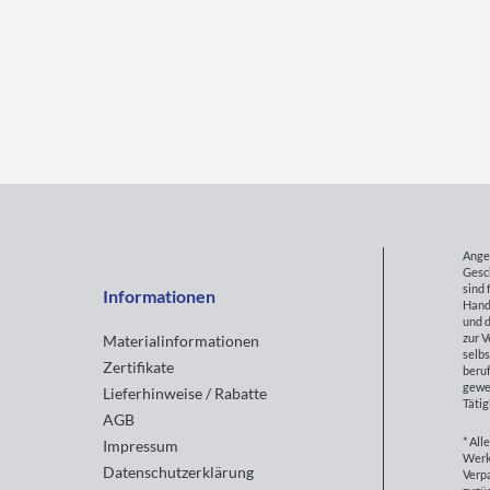
Ange
Gesc
sind 
Informationen
Hand
und d
zur 
Materialinformationen
selbs
Zertifikate
beruf
gewe
Lieferhinweise / Rabatte
Tätig
AGB
* All
Impressum
Werk
Datenschutzerklärung
Verp