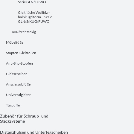
Serie GLN/FUWO
Gleitfläche Wollfilz -
halbkugelförm. - Serie
GLN/S/KUG/FUWO
oval/rechteckig
Möbelfüße
Stopfen-Gleitrollen
Anti-Slip-Stopfen
Gleitscheiben
Anschraubfüße
Universalgleiter
Türpuffer
Zubehör für Schraub- und
Stecksysteme
Distanzhülsen und Unterlegscheiben