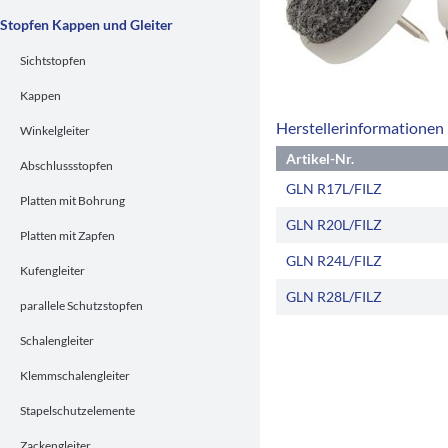
Stopfen Kappen und Gleiter
Sichtstopfen
Kappen
Herstellerinformationen
Winkelgleiter
Artikel-Nr.
Abschlussstopfen
GLN R17L/FILZ
Platten mit Bohrung
GLN R20L/FILZ
Platten mit Zapfen
GLN R24L/FILZ
Kufengleiter
GLN R28L/FILZ
parallele Schutzstopfen
Schalengleiter
Klemmschalengleiter
Stapelschutzelemente
Zackengleiter