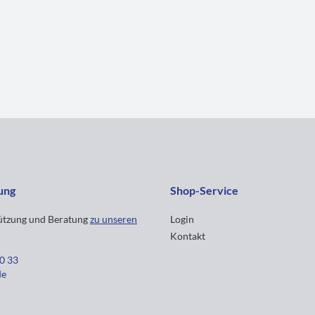
ung
Shop-Service
tützung und Beratung
zu unseren
Login
Kontakt
30 33
de