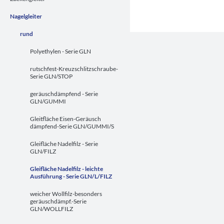
Nagelgleiter
rund
Polyethylen - Serie GLN
rutschfest-Kreuzschlitzschraube-
Serie GLN/STOP
geräuschdämpfend - Serie
GLN/GUMMI
Gleitfläche Eisen-Geräusch
dämpfend-Serie GLN/GUMMI/S
Gleifläche Nadelfilz - Serie
GLN/FILZ
Gleifläche Nadelfilz - leichte
Ausführung - Serie GLN/L/FILZ
weicher Wollfilz-besonders
geräuschdämpf.-Serie
GLN/WOLLFILZ