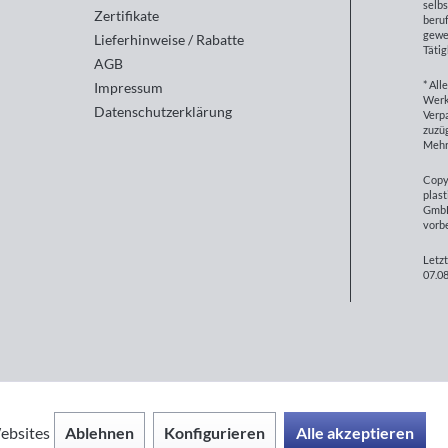
selbs
Zertifikate
beruf
gewe
Lieferhinweise / Rabatte
Tätig
AGB
* All
Impressum
Werk
Datenschutzerklärung
Verp
zuzüg
Mehr
Copy
plast
GmbH
vorb
Letzt
07.08
Ablehnen
Konfigurieren
Alle akzeptieren
ebsites