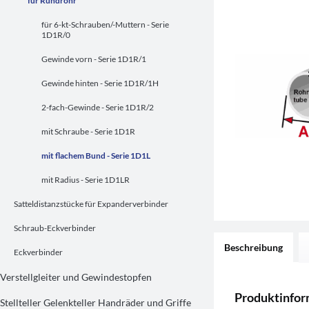
für Rundrohr
für 6-kt-Schrauben/-Muttern - Serie
1D1R/0
Gewinde vorn - Serie 1D1R/1
Gewinde hinten - Serie 1D1R/1H
2-fach-Gewinde - Serie 1D1R/2
mit Schraube - Serie 1D1R
mit flachem Bund - Serie 1D1L
mit Radius - Serie 1D1LR
Satteldistanzstücke für Expanderverbinder
Schraub-Eckverbinder
Beschreibung
Eckverbinder
Verstellgleiter und Gewindestopfen
Produktinfor
Stellteller Gelenkteller Handräder und Griffe