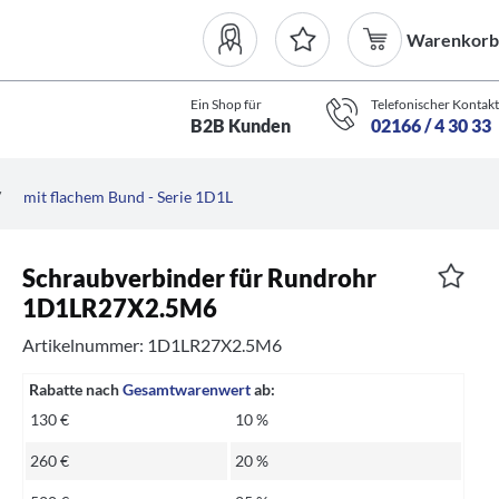
Warenkorb
Ein Shop für
Telefonischer Kontakt
B2B Kunden
02166 / 4 30 33
/
mit flachem Bund - Serie 1D1L
Schraubverbinder für Rundrohr
1D1LR27X2.5M6
Artikelnummer: 1D1LR27X2.5M6
Rabatte nach
Gesamtwarenwert
ab:
130 €
10 %
260 €
20 %