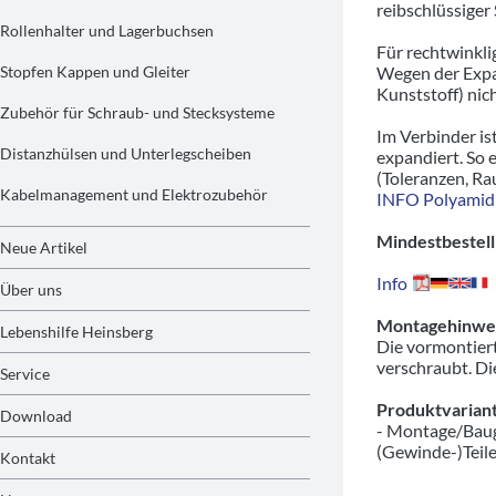
reibschlüssige
Rollenhalter und Lagerbuchsen
Für rechtwinkli
Stopfen Kappen und Gleiter
Wegen der Expa
Kunststoff) nic
Zubehör für Schraub- und Stecksysteme
Im Verbinder is
Distanzhülsen und Unterlegscheiben
expandiert. So 
(Toleranzen, Ra
Kabelmanagement und Elektrozubehör
INFO Polyamid
Mindestbestell
Neue Artikel
Info
Über uns
Montagehinwei
Lebenshilfe Heinsberg
Die vormontiert
verschraubt. Di
Service
Produktvariant
Download
- Montage/Baug
(Gewinde-)Teil
Kontakt