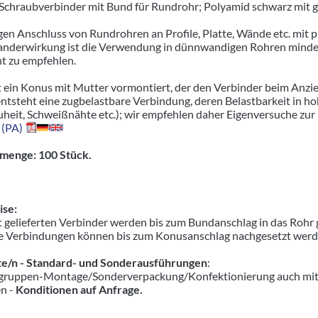
r Schraubverbinder mit Bund für Rundrohr; Polyamid schwarz mit 
gen Anschluss von Rundrohren an Profile, Platte, Wände etc. mit p
nderwirkung ist die Verwendung in dünnwandigen Rohren minderer
ht zu empfehlen.
t ein Konus mit Mutter vormontiert, der den Verbinder beim Anzie
entsteht eine zugbelastbare Verbindung, deren Belastbarkeit in 
uheit, Schweißnähte etc.); wir empfehlen daher Eigenversuche zur
 (PA)
menge: 100 Stück.
se:
 gelieferten Verbinder werden bis zum Bundanschlag in das Rohr 
e Verbindungen können bis zum Konusanschlag nachgesetzt werden,
e/n - Standard- und Sonderausführungen
:
ruppen-Montage/Sonderverpackung/Konfektionierung auch mit pas
en -
Konditionen auf Anfrage.