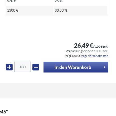
520 €
25 %
1300 €
33,33 %
26,49 €
/ 100 Stck.
Verpackungseinheit:
1000 Stck.
zzgl. MwSt.
zzgl. Versandkosten
In den
Warenkorb
5M6"