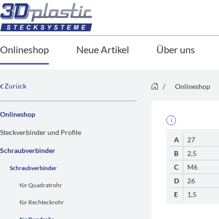
Onlineshop
Neue Artikel
Über uns
Zurück
/
Onlineshop
Onlineshop
i
Steckverbinder und Profile
A
27
Schraubverbinder
B
2,5
C
M6
Schraubverbinder
D
26
für Quadratrohr
E
1,5
für Rechteckrohr