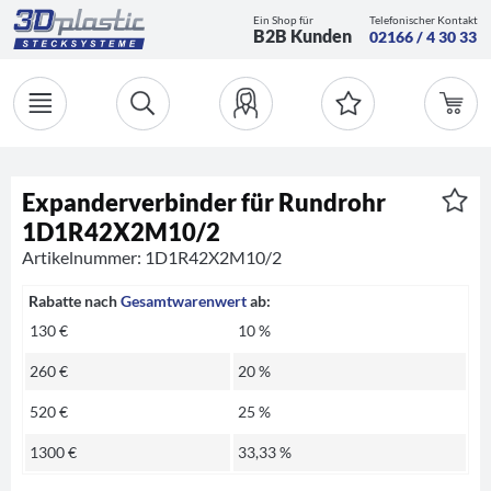
Ein Shop für
Telefonischer Kontakt
B2B Kunden
02166 / 4 30 33
Expanderverbinder für Rundrohr
1D1R42X2M10/2
Artikelnummer: 1D1R42X2M10/2
Rabatte nach
Gesamtwarenwert
ab:
130 €
10 %
260 €
20 %
520 €
25 %
1300 €
33,33 %