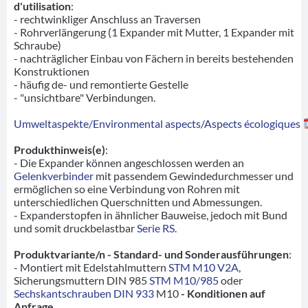
d'utilisation
:
- rechtwinkliger Anschluss an Traversen
- Rohrverlängerung (1 Expander mit Mutter, 1 Expander mit
Schraube)
- nachträglicher Einbau von Fächern in bereits bestehenden
Konstruktionen
- häufig de- und remontierte Gestelle
- "unsichtbare" Verbindungen.
Umweltaspekte/Environmental aspects/Aspects écologiques
Produkthinweis(e)
:
- Die Expander können angeschlossen werden an
Gelenkverbinder
mit passendem Gewindedurchmesser und
ermöglichen so eine Verbindung von Rohren mit
unterschiedlichen Querschnitten und Abmessungen.
- Expanderstopfen in ähnlicher Bauweise, jedoch mit Bund
und somit druckbelastbar
Serie RS
.
Produktvariante/n - Standard- und Sonderausführungen
:
- Montiert mit Edelstahlmuttern
STM M10 V2A
,
Sicherungsmuttern DIN 985
STM M10/985
oder
Sechskantschrauben DIN 933
M10
- Konditionen auf
Anfrage
.