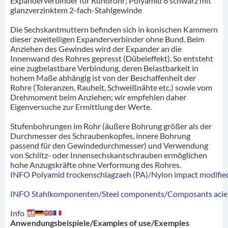
Expanderverbinder für Rundrohr; Polyamid 6 schwarz mit
glanzverzinktem 2-fach-Stahlgewinde
Die Sechskantmuttern befinden sich in konischen Kammern
dieser zweiteiligen Expanderverbinder ohne Bund. Beim
Anziehen des Gewindes wird der Expander an die
Innenwand des Rohres gepresst (Dübeleffekt). So entsteht
eine zugbelastbare Verbindung, deren Belastbarkeit in
hohem Maße abhängig ist von der Beschaffenheit der
Rohre (Toleranzen, Rauheit, Schweißnähte etc.) sowie vom
Drehmoment beim Anziehen; wir empfehlen daher
Eigenversuche zur Ermittlung der Werte.
Stufenbohrungen im Rohr (äußere Bohrung größer als der
Durchmesser des Schraubenkopfes, innere Bohrung
passend für den Gewindedurchmesser) und Verwendung
von Schlitz- oder Innensechskantschrauben ermöglichen
hohe Anzugskräfte ohne Verformung des Rohres.
INFO Polyamid trockenschlagzaeh (PA)/Nylon impact modified
INFO Stahlkomponenten/Steel components/Composants acie
Info
Anwendungsbeispiele/Examples of use/Exemples