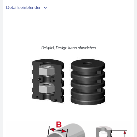
Details einblenden
i
A
42
B
38
C
M10
D
10
Beispiel, Design kann abweichen
E
30
F
44