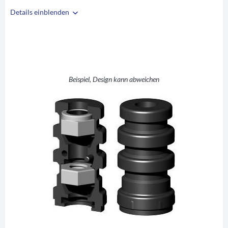
Details einblenden
i
A
25
B
22
C
M8
D
10
Beispiel, Design kann abweichen
E
30
F
42