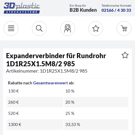
Ein Shop für
Telefonischer Kontakt
B2B Kunden
02166 / 4 30 33
Expanderverbinder für Rundrohr
1D1R25X1.5M8/2 985
Artikelnummer: 1D1R25X1.5M8/2 985
Rabatte nach
Gesamtwarenwert
ab:
130 €
10 %
260 €
20 %
520 €
25 %
1300 €
33,33 %