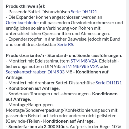
Produkthinweis(e)
:
- Passende Sattel-Distanzhülsen
Serie DH1D1
.
- Die Expander können angeschlossen werden an
Gelenkverbinder
mit passendem Gewindedurchmesser und
ermöglichen so eine Verbindung von Rohren mit
unterschiedlichen Querschnitten und Abmessungen.
- Expanderstopfen in ähnlicher Bauweise, jedoch mit Bund
und somit druckbelastbar
Serie RS
.
Produktvariante/n - Standard- und Sonderausführungen
:
- Montiert mit Edelstahlmuttern
STM M8 V2A
, Edelstahl-
Sicherungsmuttern DIN 985
STM M8/985 V2A
oder
Sechskantschrauben DIN 933
M8
- Konditionen auf
Anfrage
.
- Montiert mit drehbarer Sattel-Distanzhülse
Serie DH1D1
- Konditionen auf Anfrage
.
- Sonderausführungen und -abmessungen
- Konditionen
auf Anfrage
.
- Montage/Baugruppen-
Montage/Sonderverpackung/Konfektionierung auch mit
passenden Beistellartikeln oder anderen nicht gelisteten
(Gewinde-)Teilen -
Konditionen auf Anfrage.
- Sonderfarben ab 2.300 Stück
. Aufpreis in der Regel 10 %