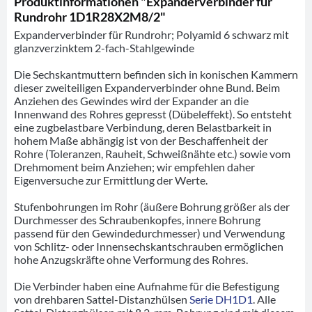
Produktinformationen "Expanderverbinder für
Rundrohr 1D1R28X2M8/2"
Expanderverbinder für Rundrohr; Polyamid 6 schwarz mit
glanzverzinktem 2-fach-Stahlgewinde
Die Sechskantmuttern befinden sich in konischen Kammern
dieser zweiteiligen Expanderverbinder ohne Bund. Beim
Anziehen des Gewindes wird der Expander an die
Innenwand des Rohres gepresst (Dübeleffekt). So entsteht
eine zugbelastbare Verbindung, deren Belastbarkeit in
hohem Maße abhängig ist von der Beschaffenheit der
Rohre (Toleranzen, Rauheit, Schweißnähte etc.) sowie vom
Drehmoment beim Anziehen; wir empfehlen daher
Eigenversuche zur Ermittlung der Werte.
Stufenbohrungen im Rohr (äußere Bohrung größer als der
Durchmesser des Schraubenkopfes, innere Bohrung
passend für den Gewindedurchmesser) und Verwendung
von Schlitz- oder Innensechskantschrauben ermöglichen
hohe Anzugskräfte ohne Verformung des Rohres.
Die Verbinder haben eine Aufnahme für die Befestigung
von drehbaren Sattel-Distanzhülsen
Serie DH1D1
. Alle