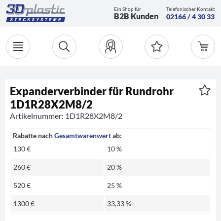
Ein Shop für
Telefonischer Kontakt
B2B Kunden
02166 / 4 30 33
Expanderverbinder für Rundrohr
1D1R28X2M8/2
Artikelnummer: 1D1R28X2M8/2
Rabatte nach
Gesamtwarenwert
ab:
130 €
10 %
260 €
20 %
520 €
25 %
1300 €
33,33 %