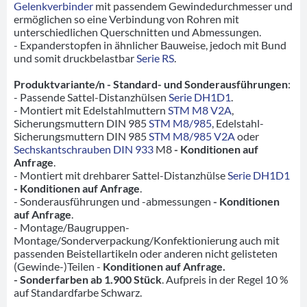
Gelenkverbinder
mit passendem Gewindedurchmesser und
ermöglichen so eine Verbindung von Rohren mit
unterschiedlichen Querschnitten und Abmessungen.
- Expanderstopfen in ähnlicher Bauweise, jedoch mit Bund
und somit druckbelastbar
Serie RS
.
Produktvariante/n - Standard- und Sonderausführungen
:
- Passende Sattel-Distanzhülsen
Serie DH1D1
.
- Montiert mit Edelstahlmuttern
STM M8 V2A
,
Sicherungsmuttern DIN 985
STM M8/985
, Edelstahl-
Sicherungsmuttern DIN 985
STM M8/985 V2A
oder
Sechskantschrauben DIN 933
M8
- Konditionen auf
Anfrage
.
- Montiert mit drehbarer Sattel-Distanzhülse
Serie DH1D1
- Konditionen auf Anfrage
.
- Sonderausführungen und -abmessungen
- Konditionen
auf Anfrage
.
- Montage/Baugruppen-
Montage/Sonderverpackung/Konfektionierung auch mit
passenden Beistellartikeln oder anderen nicht gelisteten
(Gewinde-)Teilen -
Konditionen auf Anfrage.
- Sonderfarben ab 1.900 Stück
. Aufpreis in der Regel 10 %
auf Standardfarbe Schwarz.