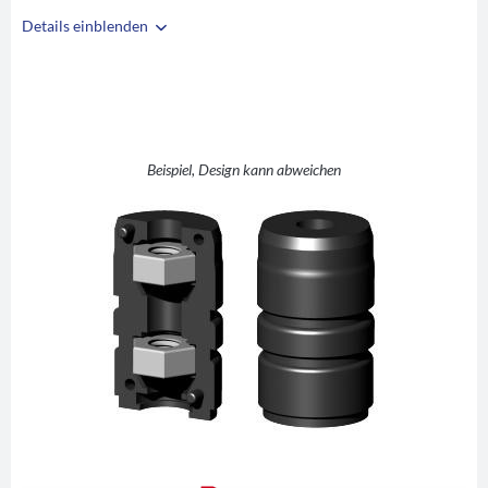
Details einblenden
i
A
28
B
24
C
M8
D
10
Beispiel, Design kann abweichen
E
30
F
42