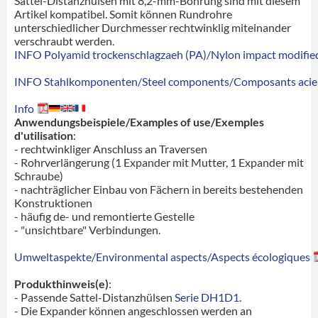
Sattel-Distanzhülsen mit 8,2-mm-Bohrung sind mit diesem
Artikel kompatibel. Somit können Rundrohre
unterschiedlicher Durchmesser rechtwinklig miteinander
verschraubt werden.
INFO Polyamid trockenschlagzaeh (PA)/Nylon impact modified
INFO Stahlkomponenten/Steel components/Composants acie
Info
Anwendungsbeispiele/Examples of use/Exemples
d'utilisation
:
- rechtwinkliger Anschluss an Traversen
- Rohrverlängerung (1 Expander mit Mutter, 1 Expander mit
Schraube)
- nachträglicher Einbau von Fächern in bereits bestehenden
Konstruktionen
- häufig de- und remontierte Gestelle
- "unsichtbare" Verbindungen.
Umweltaspekte/Environmental aspects/Aspects écologiques
Produkthinweis(e)
:
- Passende Sattel-Distanzhülsen
Serie DH1D1
.
- Die Expander können angeschlossen werden an